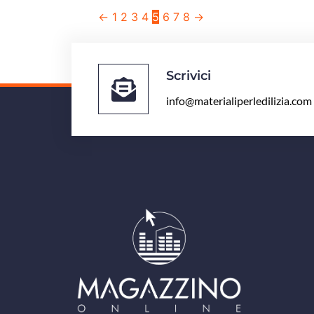
←
1
2
3
4
5
6
7
8
→
Scrivici
info@materialiperledilizia.com