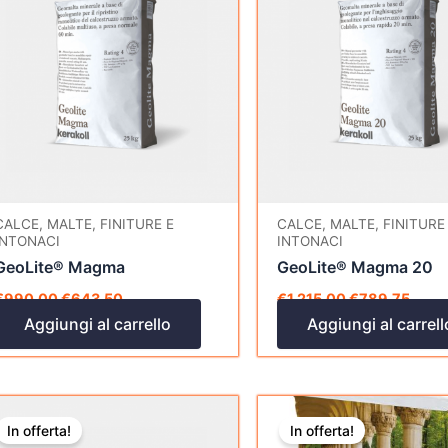
era:
è:
era:
è:
€990,00.
€643,50.
€1.215,00.
€789
CALCE, MALTE, FINITURE E
CALCE, MALTE, FINITURE
INTONACI
INTONACI
GeoLite® Magma
GeoLite® Magma 20
€
990,00
€
643,50
€
1.215,00
€
789,75
Aggiungi al carrello
Aggiungi al carrell
Questo
Questo
In offerta!
In offerta!
prodotto
prodott