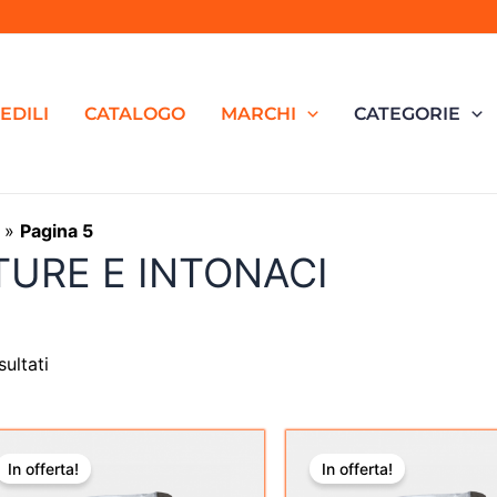
EDILI
CATALOGO
MARCHI
CATEGORIE
»
Pagina 5
TURE E INTONACI
sultati
Il
Il
Il
Il
prezzo
prezzo
prezzo
prez
In offerta!
In offerta!
originale
attuale
originale
attua