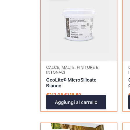
era:
è:
€213,08.
€138,50.
CALCE, MALTE, FINITURE E
INTONACI
GeoLite® MicroSilicato
Bianco
€
213,08
€
138,50
Aggiungi al carrello
Il
Il