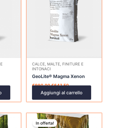
era:
è:
,75.
€990,00.
€643,50.
 E
CALCE, MALTE, FINITURE E
INTONACI
GeoLite® Magma Xenon
€
990,00
€
643,50
o
Aggiungi al carrello
Il
Il
prezzo
prezzo
In offerta!
o
originale
attuale