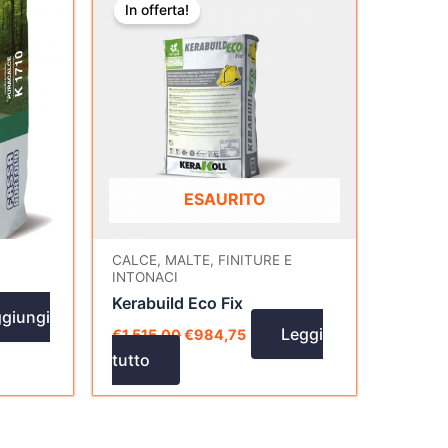
prezzo
prezzo
In offerta!
originale
attuale
era:
è:
.
€1.515,00.
€984,75.
ESAURITO
CALCE, MALTE, FINITURE E
INTONACI
Kerabuild Eco Fix
giungi
Leggi
€
1.515,00
€
984,75
tutto