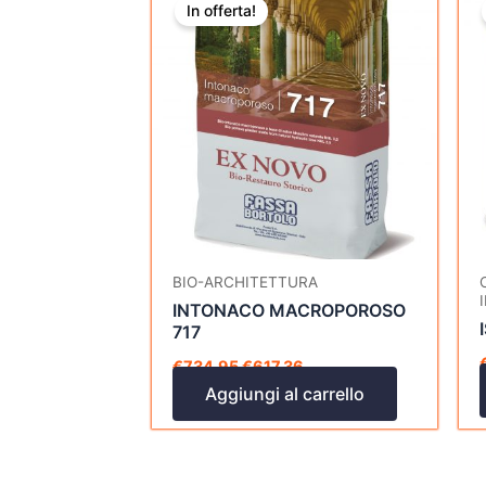
prezzo
prezzo
In offerta!
originale
attuale
era:
è:
€734,95.
€617,36.
BIO-ARCHITETTURA
INTONACO MACROPOROSO
717
€
734,95
€
617,36
Aggiungi al carrello