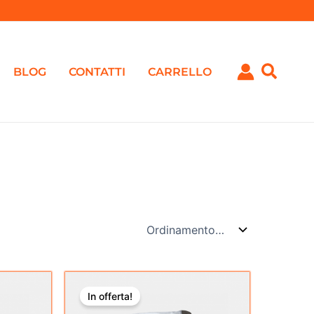
BLOG
CONTATTI
CARRELLO
Il
Il
zo
prezzo
prezzo
In offerta!
le
originale
attuale