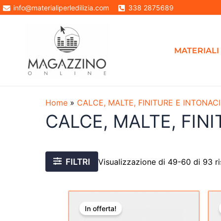
Vai
info@materialiperledilizia.com
338 2875689
al
contenuto
MATERIALI 
Home
»
CALCE, MALTE, FINITURE E INTONACI
CALCE, MALTE, FINI
FILTRI
Visualizzazione di 49-60 di 93 ri
Il
Il
prezzo
prezzo
In offerta!
originale
attuale