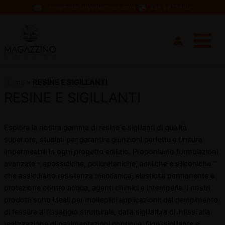
Vai
info@materialiperledilizia.com
338 2875689
al
Main
contenuto
Menu
Home
»
RESINE E SIGILLANTI
RESINE E SIGILLANTI
Esplora la nostra gamma di resine e sigillanti di qualità
superiore, studiati per garantire giunzioni perfette e finiture
disattiva
impermeabili in ogni progetto edilizio. Proponiamo formulazioni
avanzate – epossidiche, poliuretaniche, acriliche e siliconiche –
disattiva
che assicurano resistenza meccanica, elasticità permanente e
protezione contro acqua, agenti chimici e intemperie. I nostri
prodotti sono ideali per molteplici applicazioni: dal riempimento
di fessure al fissaggio strutturale, dalla sigillatura di infissi alla
realizzazione di pavimentazioni continue. Ogni sigillante e