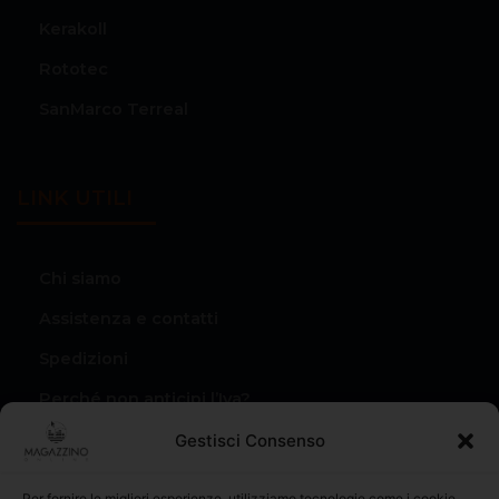
Kerakoll
Rototec
SanMarco Terreal
LINK UTILI
Chi siamo
Assistenza e contatti
Spedizioni
Perché non anticipi l’Iva?
Condizioni di vendita
Gestisci Consenso
Privacy Policy
Per fornire le migliori esperienze, utilizziamo tecnologie come i cookie