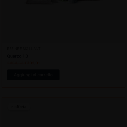
RESINE E SIGILLANTI
Quarzo 1.3
€
464,63
€
302,01
Aggiungi al carrello
Il
Il
prezzo
prezzo
In offerta!
originale
attuale
era:
è:
€375,00.
€243,75.