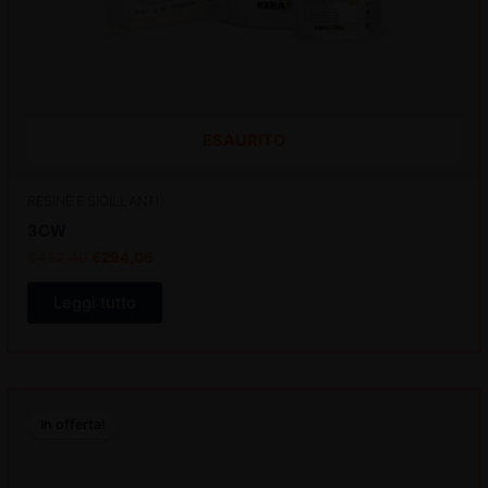
ESAURITO
RESINE E SIGILLANTI
3CW
€
452,40
€
294,06
Leggi tutto
Il
Il
prezzo
prezzo
In offerta!
originale
attuale
era:
è:
€213,92.
€139,05.