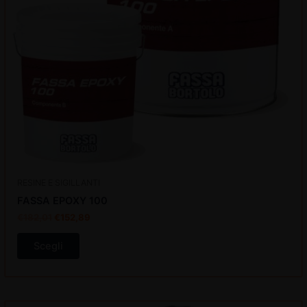
essere
scelte
nella
pagina
del
prodotto
RESINE E SIGILLANTI
FASSA EPOXY 100
€
182,01
€
152,89
Scegli
Il
Il