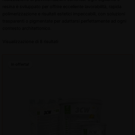
resina è sviluppato per offrire eccellente lavorabilità, rapida
polimerizzazione e risultati estetici impeccabili, con soluzioni
trasparenti o pigmentate per adattarsi perfettamente ad ogni
contesto architettonico.
Visualizzazione di 8 risultati
Il
Il
prezzo
prezzo
disattiva
In offerta!
originale
attuale
era:
è:
disattiva
€452,40.
€294,06.