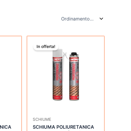
Il
Il
prezzo
prezzo
In offerta!
originale
attuale
era:
è:
€201,96.
€61,32.
SCHIUME
NICA
SCHIUMA POLIURETANICA