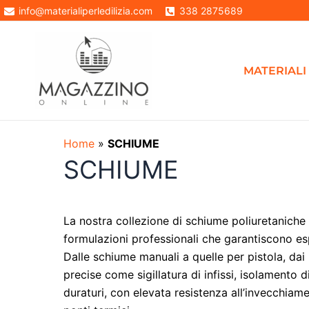
Vai
info@materialiperledilizia.com
338 2875689
al
contenuto
MATERIALI 
Home
»
SCHIUME
SCHIUME
La nostra collezione di schiume poliuretaniche 
formulazioni professionali che garantiscono es
Dalle schiume manuali a quelle per pistola, dai 
precise come sigillatura di infissi, isolamento 
duraturi, con elevata resistenza all’invecchiame