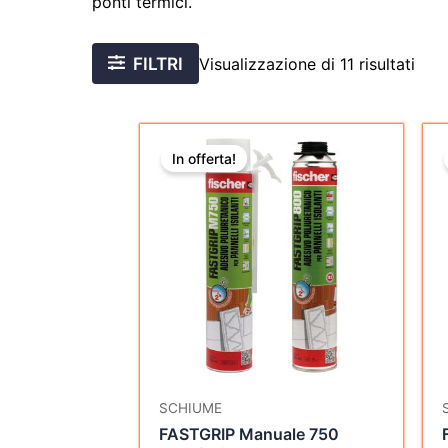
ponti termici.
FILTRI
Visualizzazione di 11 risultati
Il
Il
prezzo
prezzo
In offerta!
originale
attuale
era:
è:
€174,96.
€79,30.
SCHIUME
FASTGRIP Manuale 750