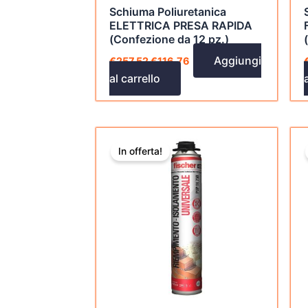
Schiuma Poliuretanica
ELETTRICA PRESA RAPIDA
(Confezione da 12 pz.)
Aggiungi
€
257,52
€
116,76
al carrello
Il
Il
prezzo
prezzo
In offerta!
originale
attuale
era:
è:
€173,52.
€57,29.