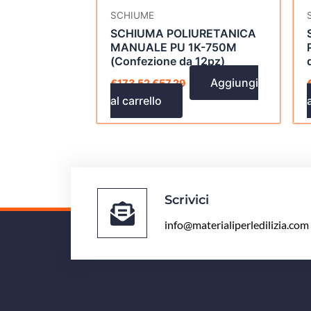
SCHIUME
SCHIUMA POLIURETANICA
MANUALE PU 1K-750M
(Confezione da 12pz)
Aggiungi
€
173,52
€
57,29
al carrello
Scrivici
info@materialiperledilizia.com