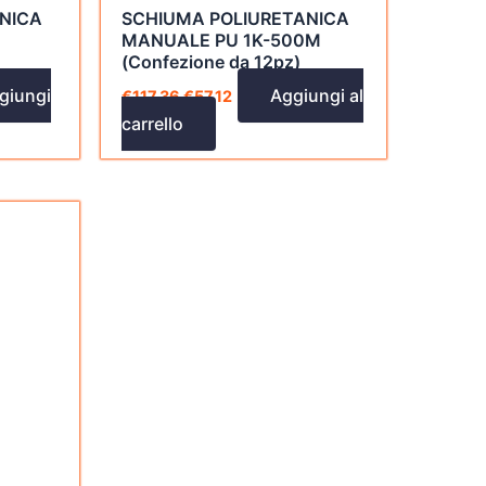
NICA
SCHIUMA POLIURETANICA
MANUALE PU 1K-500M
(Confezione da 12pz)
giungi
Aggiungi al
€
117,36
€
57,12
carrello