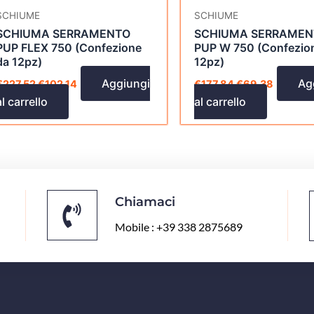
SCHIUME
SCHIUME
SCHIUMA SERRAMENTO
SCHIUMA SERRAMEN
PUP FLEX 750 (Confezione
PUP W 750 (Confezio
da 12pz)
12pz)
Aggiungi
Ag
€
227,52
€
102,14
€
177,84
€
69,38
al carrello
al carrello
Chiamaci
Mobile : +39 338 2875689