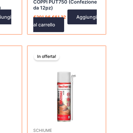
COPPI PUT750 (Confezione
)
da 12pz)
iungi
Aggiungi
€
201,96
€
61,32
al carrello
Il
Il
prezzo
prezzo
In offerta!
originale
attuale
era:
è:
€117,36.
€57,12.
SCHIUME