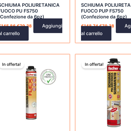
SCHIUMA POLIURETANICA
SCHIUMA POLIURETA
FUOCO PU FS750
FUOCO PUP FS750
(Confezione da 6pz)
(Confezione da 6pz)
Aggiungi
Ag
€
145,86
€
79,38
€
148,74
€
79,38
al carrello
al carrello
Il
Il
Il
Il
prezzo
prezzo
prezzo
prezzo
In offerta!
In offerta!
originale
attuale
originale
attuale
era:
è:
era:
è:
€227,52.
€102,14.
€177,84.
€69,38.