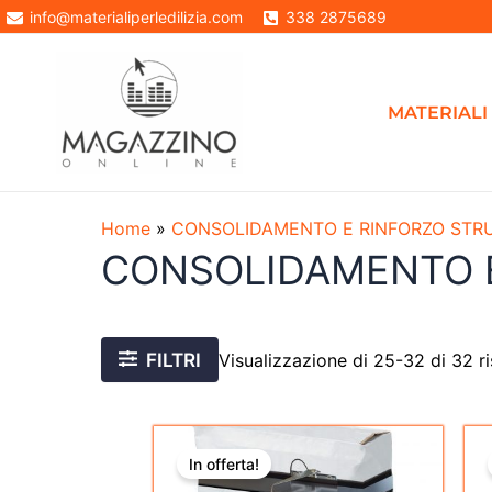
Vai
info@materialiperledilizia.com
338 2875689
al
contenuto
MATERIALI 
Home
»
CONSOLIDAMENTO E RINFORZO STR
CONSOLIDAMENTO 
FILTRI
Visualizzazione di 25-32 di 32 ri
Il
Il
prezzo
prezzo
In offerta!
originale
attuale