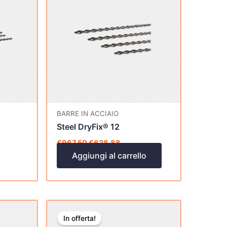
era:
è:
€967,50.
€628,88.
BARRE IN ACCIAIO
Steel DryFix® 12
€
967,50
€
628,88
Aggiungi al carrello
Il
Il
prezzo
prezzo
In offerta!
originale
attuale