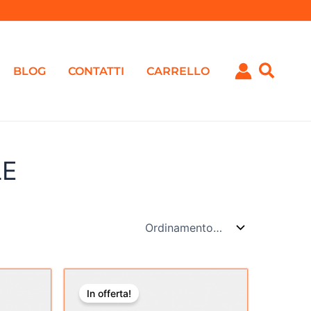
BLOG
CONTATTI
CARRELLO
LE
Il
Il
prezzo
prezzo
In offerta!
originale
attuale