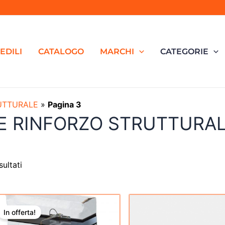
EDILI
CATALOGO
MARCHI
CATEGORIE
UTTURALE
»
Pagina 3
E RINFORZO STRUTTURA
sultati
Il
Il
prezzo
prezzo
In offerta!
originale
attuale