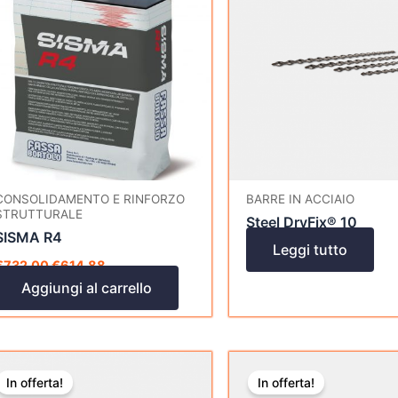
era:
è:
€732,00.
€614,88.
CONSOLIDAMENTO E RINFORZO
BARRE IN ACCIAIO
STRUTTURALE
Steel DryFix® 10
SISMA R4
Leggi tutto
€
732,00
€
614,88
Aggiungi al carrello
Il
Il
Il
Il
prezzo
prezzo
prezzo
prezzo
In offerta!
In offerta!
originale
attuale
originale
attuale