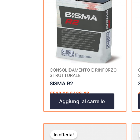
era:
è:
€522,00.
€438,48.
CONSOLIDAMENTO E RINFORZO
STRUTTURALE
SISMA R2
€
522,00
€
438,48
Aggiungi al carrello
Il
Il
prezzo
prezzo
In offerta!
originale
attuale