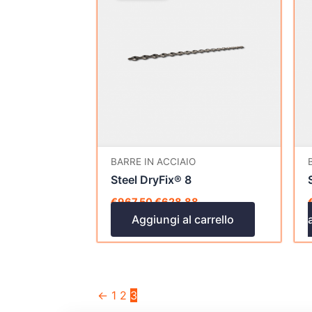
era:
è:
€967,50.
€628,88.
BARRE IN ACCIAIO
Steel DryFix® 8
€
967,50
€
628,88
Aggiungi al carrello
←
1
2
3