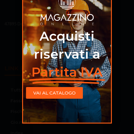
Via delle Mimose, 50
47895 Domagnano (RSM)
Repubblica di San Marino
Acquisti
info@materialiperledilizia.com
riservati a
Partita IVA
LINK RAPIDI
Tutto il catalogo
VAI AL CATALOGO
Fassa Bortolo
Fischer
Gio.ma. Porte
Index