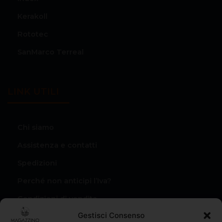
Kerakoll
Rototec
SanMarco Terreal
LINK UTILI
Chi siamo
Assistenza e contatti
Spedizioni
Perché non anticipi l’Iva?
Condizioni di vendita
Gestisci Consenso
Privacy Policy