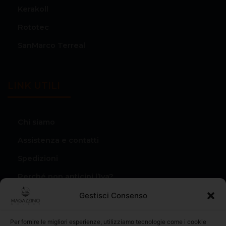
Kerakoll
Rototec
SanMarco Terreal
LINK UTILI
Chi siamo
Assistenza e contatti
Spedizioni
Perché non anticipi l’Iva?
Condizioni di vendita
Gestisci Consenso
Privacy Policy
Per fornire le migliori esperienze, utilizziamo tecnologie come i cookie