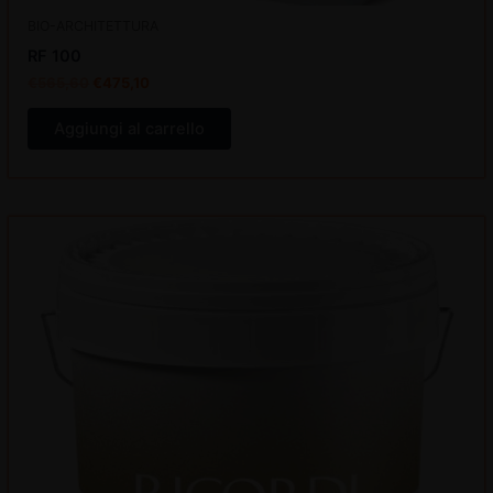
BIO-ARCHITETTURA
RF 100
€
565,60
€
475,10
Aggiungi al carrello