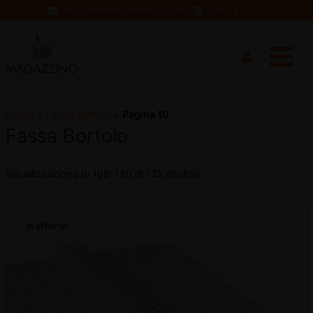
Vai
info@materialiperledilizia.com
338 2875689
al
Main
contenuto
Menu
Home
»
Fassa Bortolo
»
Pagina 10
Fassa Bortolo
Visualizzazione di 109-120 di 132 risultati
disattiva
Il
Il
prezzo
prezzo
In offerta!
disattiva
originale
attuale
era:
è:
€31,20.
€26,21.