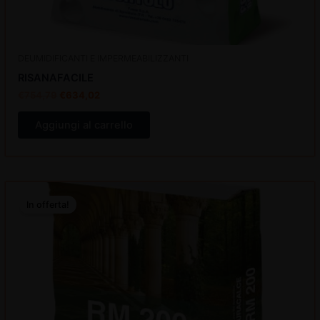
DEUMIDIFICANTI E IMPERMEABILIZZANTI
RISANAFACILE
€
754,79
€
634,02
Aggiungi al carrello
Il
Il
prezzo
prezzo
In offerta!
originale
attuale
era:
è:
€565,60.
€475,10.