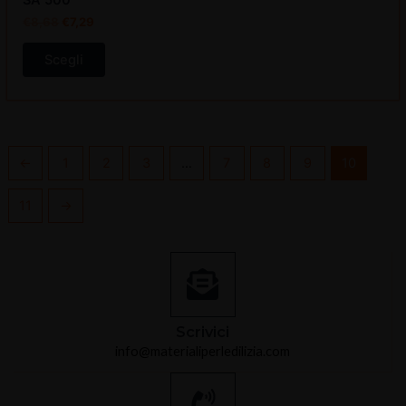
€
8,68
€
7,29
Scegli
←
1
2
3
…
7
8
9
10
11
→
Scrivici
info@materialiperledilizia.com