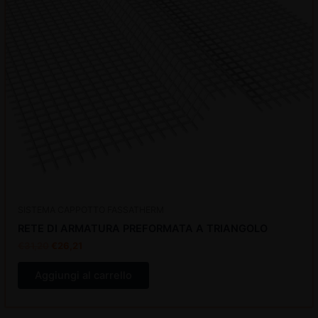
disattiva
disattiva
SISTEMA CAPPOTTO FASSATHERM
RETE DI ARMATURA PREFORMATA A TRIANGOLO
€
31,20
€
26,21
Aggiungi al carrello