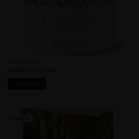
VERNICI E PITTURE
RICORDI PIETRA FINE
Leggi tutto
Il
Il
prezzo
prezzo
In offerta!
originale
attuale
era:
è:
€471,13.
€395,75.