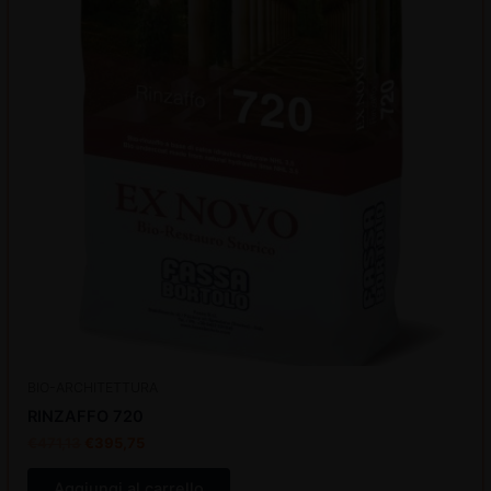
BIO-ARCHITETTURA
RINZAFFO 720
€
471,13
€
395,75
Aggiungi al carrello