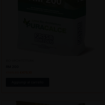
BIO-ARCHITETTURA
RM 200
€
565,60
€
475,10
Aggiungi al carrello
Il
Il