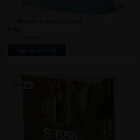
DEUMIDIFICANTI E IMPERMEABILIZZANTI
S 641
€
382,94
€
321,67
Aggiungi al carrello
Il
Il
prezzo
prezzo
In offerta!
originale
attuale
era:
è:
€470,40.
€395,14.