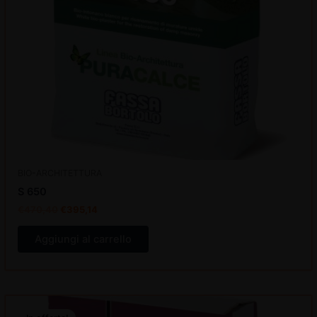
BIO-ARCHITETTURA
S 650
€
470,40
€
395,14
Aggiungi al carrello
Il
Il
Questo
prezzo
prezzo