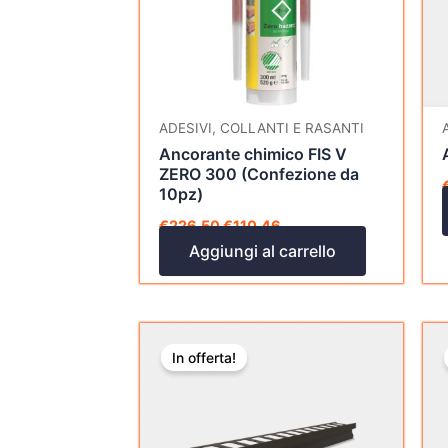
ADESIVI, COLLANTI E RASANTI
Ancorante chimico FIS V
ZERO 300 (Confezione da
10pz)
€
226,50
€
110,46
Aggiungi al carrello
Questo
In offerta!
prodotto
ha
più
varianti.