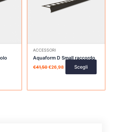
varianti.
Le
opzioni
possono
essere
scelte
nella
ACCESSORI
pagina
olo
Aquaform D Small raccordo
del
Scegli
€
41,50
€
26,98
o
prodotto