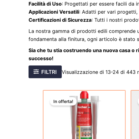
Facilità di Uso
: Progettati per essere facili da 
Applicazioni Versatili
: Adatti per vari progetti,
Certificazioni di Sicurezza
: Tutti i nostri prod
La nostra gamma di prodotti edili comprende un
fondamenta alla finitura, ogni articolo è stato 
Sia che tu stia costruendo una nuova casa o ri
successo!
FILTRI
Visualizzazione di 13-24 di 443 ri
Il
Il
prezzo
prezzo
In offerta!
originale
attuale
era:
è:
€226,50.
€110,46.