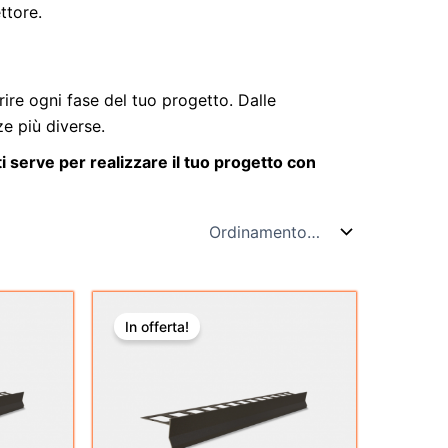
ttore.
ire ogni fase del tuo progetto. Dalle
ze più diverse.
i serve per realizzare il tuo progetto con
Il
Il
Questo
prezzo
prezzo
In offerta!
o
prodotto
originale
attuale
era:
è:
ha
.
€228,70.
€171,53.
più
varianti.
Le