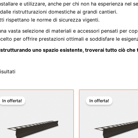
installare e utilizzare, anche per chi non ha esperienza nel se
 dalle ristrutturazioni domestiche ai grandi cantieri.
otti rispettano le norme di sicurezza vigenti.
a vasta selezione di materiali e accessori pensati per copr
scelto per offrire prestazioni ottimali e soddisfare le esigen
strutturando uno spazio esistente, troverai tutto ciò che t
sultati
Il
Il
Il
Il
Questo
Questo
prezzo
prezzo
prezzo
prezzo
In offerta!
In offerta!
prodotto
prodott
originale
attuale
originale
attuale
era:
è:
era:
è:
ha
ha
€391,50.
€254,48.
€191,95.
€124,77
più
più
varianti.
varianti.
Le
Le