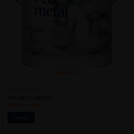
opzioni
possono
essere
scelte
nella
pagina
del
prodotto
ESAURITO
VERNICI E PITTURE
FEEL METAL MICHE F
€
141,33
–
€
148,18
Scegli