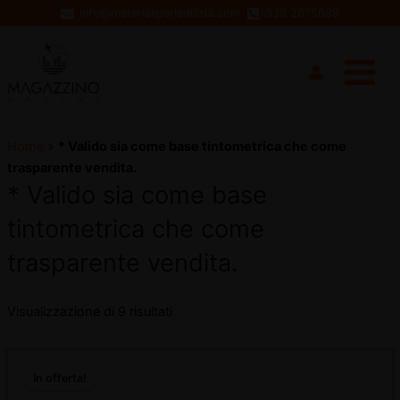
Vai
info@materialiperledilizia.com
338 2875689
al
Main
contenuto
Menu
Home
»
* Valido sia come base tintometrica che come
trasparente vendita.
* Valido sia come base
tintometrica che come
disattiva
trasparente vendita.
disattiva
Visualizzazione di 9 risultati
Questo
In offerta!
prodotto