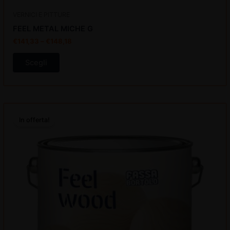
VERNICI E PITTURE
FEEL METAL MICHE G
€
141,33
–
€
148,18
Scegli
Il
Il
prezzo
prezzo
In offerta!
originale
attuale
era:
è:
€161,65.
€135,79.