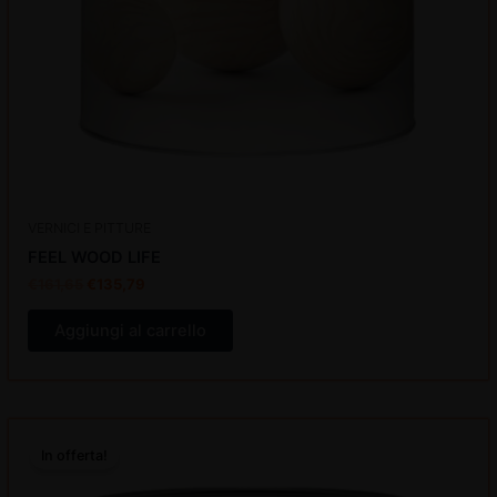
VERNICI E PITTURE
FEEL WOOD LIFE
€
161,65
€
135,79
Aggiungi al carrello
Questo
In offerta!
prodotto
ha