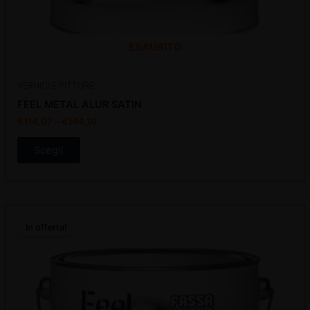
ESAURITO
VERNICI E PITTURE
FEEL METAL ALUR SATIN
€
114,07
–
€
144,10
Scegli
Questo
In offerta!
prodotto
ha
più
varianti.
Le