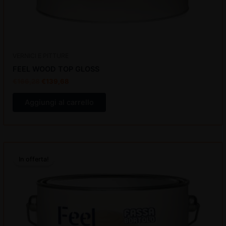
VERNICI E PITTURE
FEEL WOOD TOP GLOSS
€
166,28
€
139,68
Aggiungi al carrello
Il
Il
prezzo
prezzo
In offerta!
originale
attuale
era:
è:
€166,28.
€139,68.