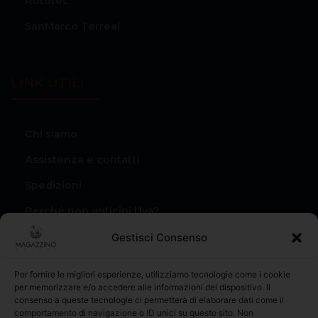
Rototec
SanMarco Terreal
LINK UTILI
Chi siamo
Assistenza e contatti
Spedizioni
Perché non anticipi l’Iva?
Condizioni di vendita
Gestisci Consenso
Privacy Policy
Per fornire le migliori esperienze, utilizziamo tecnologie come i cookie
Il mio account
per memorizzare e/o accedere alle informazioni del dispositivo. Il
consenso a queste tecnologie ci permetterà di elaborare dati come il
I miei Ordini
comportamento di navigazione o ID unici su questo sito. Non