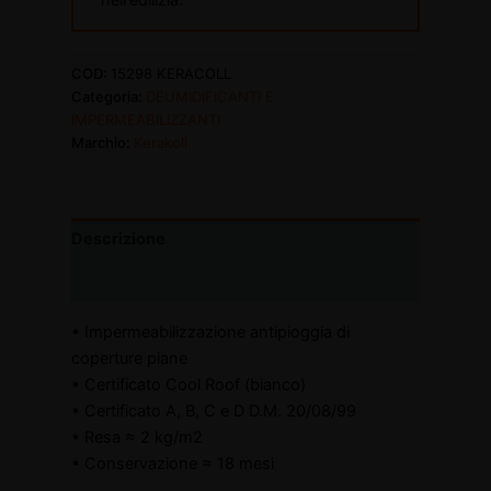
nell'edilizia.
COD:
15298 KERACOLL
Categoria:
DEUMIDIFICANTI E
IMPERMEABILIZZANTI
Marchio:
Kerakoll
Descrizione
Informazioni aggiuntive
• Impermeabilizzazione antipioggia di
coperture piane
• Certificato Cool Roof (bianco)
• Certificato A, B, C e D D.M. 20/08/99
• Resa ≈ 2 kg/m2
• Conservazione ≈ 18 mesi