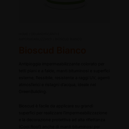
Bioscud
HOME
/
DEUMIDIFICANTI E
Il
Il
Bianco
IMPERMEABILIZZANTI
/ BIOSCUD BIANCO
quantità
Bioscud Bianco
prezzo
prezzo
originale
attuale
disattiva
Antipioggia impermeabilizzante colorato per
tetti piani e a falde, manti bituminosi e superfici
era:
è:
disattiva
esterne, flessibile, resistente a raggi UV, agenti
€143,40.
€93,21.
atmosferici e ristagni d’acqua, ideale nel
GreenBuilding.
Bioscud è facile da applicare su grandi
superfici per realizzare l’impermeabilizzazione
e la decorazione protettiva ad alta riflettanza
(Cool Roof) anche di manti bituminosi per