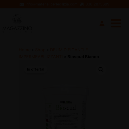
Vai
info@materialiperledilizia.com
338 2875689
al
Main
contenuto
Menu
Home
»
Shop
»
DEUMIDIFICANTI E
IMPERMEABILIZZANTI
»
Bioscud Bianco
In offerta!
disattiva
disattiva