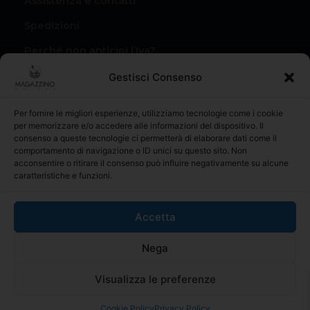
Assistenza e contatti
Spedizioni
Perché non anticipi l’Iva?
Condizioni di vendita
Gestisci Consenso
Privacy Policy
Per fornire le migliori esperienze, utilizziamo tecnologie come i cookie
Il mio account
per memorizzare e/o accedere alle informazioni del dispositivo. Il
consenso a queste tecnologie ci permetterà di elaborare dati come il
I miei Ordini
comportamento di navigazione o ID unici su questo sito. Non
acconsentire o ritirare il consenso può influire negativamente su alcune
caratteristiche e funzioni.
Accetta
materialiperledilizia.com é il riferimento online per l’acquisto
Nega
di prodotti edili e materiale da costruzione, con una vasta
gamma di prodotti al miglior prezzo sul mercato
Visualizza le preferenze
© 2025 MAGAZZINO ONLINE | Codice operatore SM26046.
Numero iscrizione 6952. Tutti i diritti riservati.
Cookie Policy
Privacy Policy