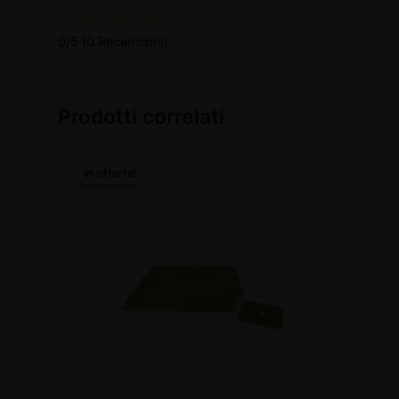
0/5
(0 Recensioni)
Prodotti correlati
Il
Il
prezzo
prezzo
In offerta!
In offerta!
originale
attuale
era:
è:
€134,60.
€87,49.