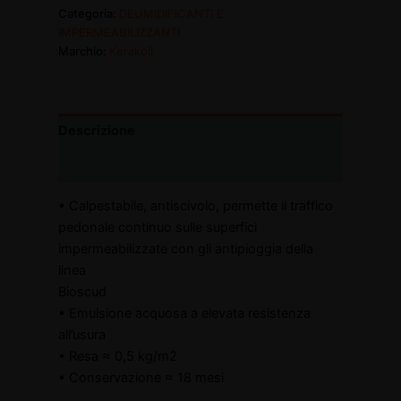
Categoria:
DEUMIDIFICANTI E
IMPERMEABILIZZANTI
Marchio:
Kerakoll
Descrizione
Informazioni aggiuntive
• Calpestabile, antiscivolo, permette il traffico
pedonale continuo sulle superfici
impermeabilizzate con gli antipioggia della
linea
Bioscud
• Emulsione acquosa a elevata resistenza
all’usura
• Resa ≈ 0,5 kg/m2
• Conservazione ≈ 18 mesi