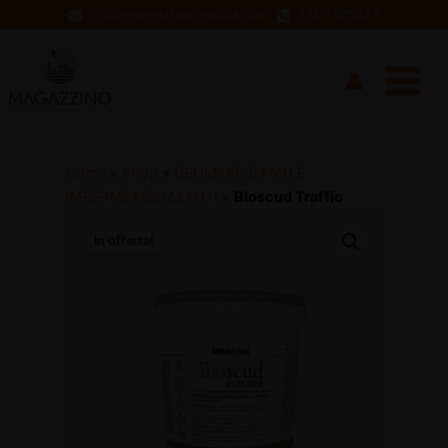
Vai
info@materialiperledilizia.com
338 2875689
al
Main
contenuto
Menu
Home
»
Shop
»
DEUMIDIFICANTI E
IMPERMEABILIZZANTI
»
Bioscud Traffic
In offerta!
disattiva
disattiva