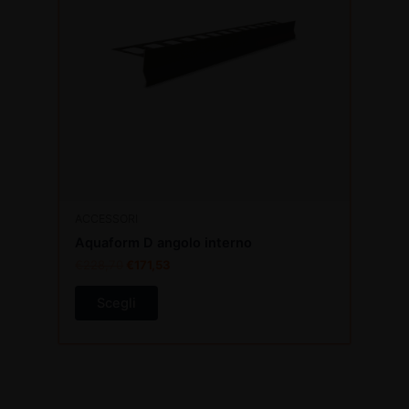
varianti.
Le
opzioni
possono
essere
scelte
nella
pagina
del
prodotto
ACCESSORI
Aquaform D angolo interno
€
228,70
€
171,53
Scegli