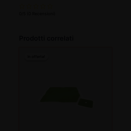
0/5
(0 Recensioni)
Prodotti correlati
Il
Il
prezzo
prezzo
In offerta!
In offerta!
originale
attuale
era:
è:
€121,20.
€78,78.