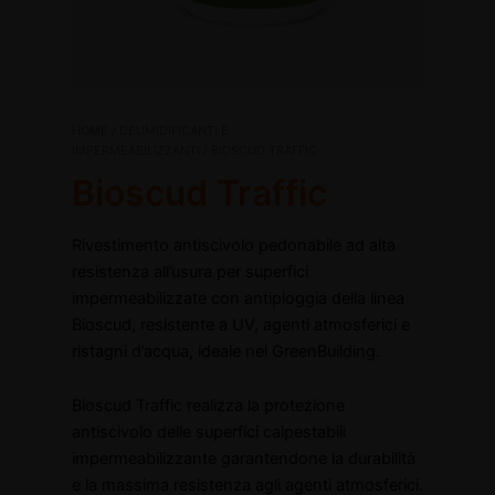
Bioscud
HOME
/
DEUMIDIFICANTI E
Il
Il
Traffic
IMPERMEABILIZZANTI
/ BIOSCUD TRAFFIC
quantità
Bioscud Traffic
prezzo
prezzo
originale
attuale
disattiva
Rivestimento antiscivolo pedonabile ad alta
resistenza all’usura per superfici
era:
è:
disattiva
impermeabilizzate con antipioggia della linea
€159,40.
€103,61.
Bioscud, resistente a UV, agenti atmosferici e
ristagni d’acqua, ideale nel GreenBuilding.
Bioscud Traffic realizza la protezione
antiscivolo delle superfici calpestabili
impermeabilizzante garantendone la durabilità
e la massima resistenza agli agenti atmosferici.