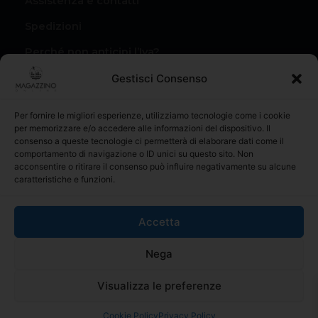
Assistenza e contatti
Spedizioni
Perché non anticipi l’Iva?
Condizioni di vendita
Gestisci Consenso
Privacy Policy
Per fornire le migliori esperienze, utilizziamo tecnologie come i cookie
Il mio account
per memorizzare e/o accedere alle informazioni del dispositivo. Il
consenso a queste tecnologie ci permetterà di elaborare dati come il
I miei Ordini
comportamento di navigazione o ID unici su questo sito. Non
acconsentire o ritirare il consenso può influire negativamente su alcune
caratteristiche e funzioni.
Accetta
materialiperledilizia.com é il riferimento online per l’acquisto
Nega
di prodotti edili e materiale da costruzione, con una vasta
gamma di prodotti al miglior prezzo sul mercato
Visualizza le preferenze
© 2025 MAGAZZINO ONLINE | Codice operatore SM26046.
Numero iscrizione 6952. Tutti i diritti riservati.
Cookie Policy
Privacy Policy