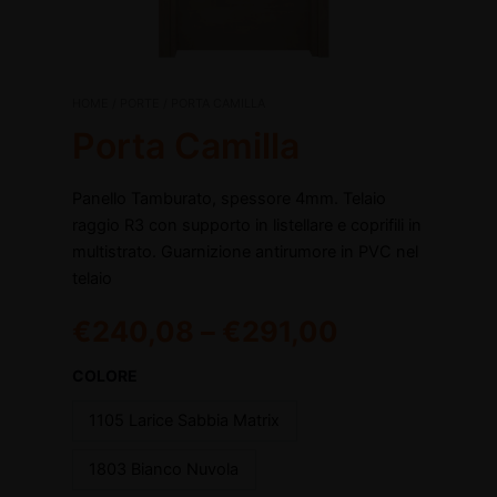
Porta
HOME
/
PORTE
/ PORTA CAMILLA
Camilla
Porta Camilla
quantità
Panello Tamburato, spessore 4mm. Telaio
raggio R3 con supporto in listellare e coprifili in
disattiva
multistrato. Guarnizione antirumore in PVC nel
telaio
disattiva
€
240,08
–
€
291,00
COLORE
1105 Larice Sabbia Matrix
1803 Bianco Nuvola