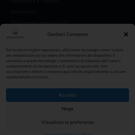
Assistenza e contatti
Spedizioni
Perché non anticipi l’Iva?
Condizioni di vendita
Gestisci Consenso
Privacy Policy
Per fornire le migliori esperienze, utilizziamo tecnologie come i cookie
Il mio account
per memorizzare e/o accedere alle informazioni del dispositivo. Il
consenso a queste tecnologie ci permetterà di elaborare dati come il
I miei Ordini
comportamento di navigazione o ID unici su questo sito. Non
acconsentire o ritirare il consenso può influire negativamente su alcune
caratteristiche e funzioni.
Accetta
materialiperledilizia.com é il riferimento online per l’acquisto
Nega
di prodotti edili e materiale da costruzione, con una vasta
gamma di prodotti al miglior prezzo sul mercato
Visualizza le preferenze
© 2025 MAGAZZINO ONLINE | Codice operatore SM26046.
Numero iscrizione 6952. Tutti i diritti riservati.
Cookie Policy
Privacy Policy