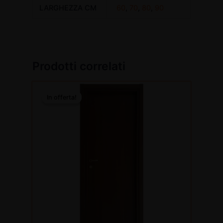
LARGHEZZA CM
60
,
70
,
80
,
90
Prodotti correlati
Questo
In offerta!
In offerta!
prodotto
ha
più
varianti.
Le
opzioni
possono
essere
scelte
nella
pagina