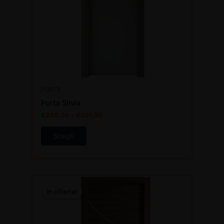
possono
essere
scelte
nella
pagina
del
prodotto
PORTE
Porta Silvia
€
240,08
–
€
291,00
Scegli
Questo
In offerta!
In offerta!
prodotto
ha
più