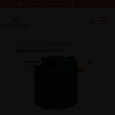
Vai
info@materialiperledilizia.com
338 2875689
al
Main
contenuto
Menu
Home
»
Shop
»
DEGRASSATORI
»
Degrassatore liscio DD150
In offerta!
disattiva
disattiva