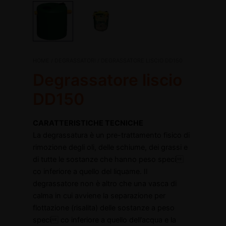
Degrassatore
HOME
/
DEGRASSATORI
/ DEGRASSATORE LISCIO DD150
Il
Il
liscio
Degrassatore liscio
DD150
prezzo
prezzo
quantità
DD150
originale
attuale
disattiva
CARATTERISTICHE TECNICHE
era:
è:
disattiva
La degrassatura è un pre-trattamento fisico di
rimozione degli oli, delle schiume, dei grassi e
€265,00.
€161,94.
di tutte le sostanze che hanno peso speci
co inferiore a quello del liquame. Il
degrassatore non è altro che una vasca di
calma in cui avviene la separazione per
flottazione (risalita) delle sostanze a peso
speci co inferiore a quello dell’acqua e la