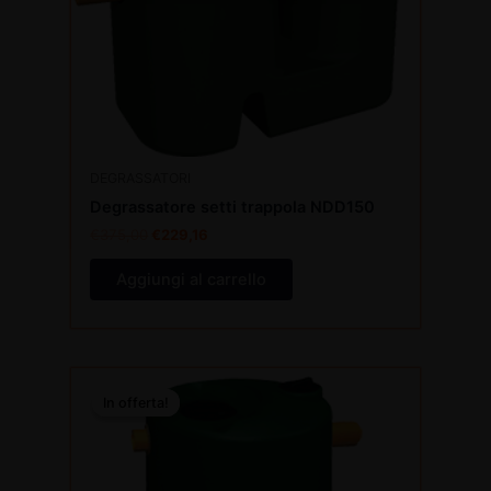
DEGRASSATORI
Degrassatore setti trappola NDD150
€
375,00
€
229,16
Aggiungi al carrello
Il
Il
prezzo
prezzo
In offerta!
In offerta!
originale
attuale
era:
è:
€365,00.
€223,05.