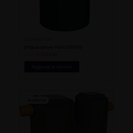
DEGRASSATORI
Degrassatore liscio DD300
€
365,00
€
223,05
Aggiungi al carrello
Il
Il
prezzo
prezzo
In offerta!
In offerta!
originale
attuale
era:
è:
€440,00.
€268,88.