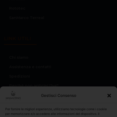
Rototec
SanMarco Terreal
LINK UTILI
Chi siamo
Assistenza e contatti
Spedizioni
Perché non anticipi l’Iva?
Condizioni di vendita
Gestisci Consenso
Privacy Policy
Per fornire le migliori esperienze, utilizziamo tecnologie come i cookie
Il mio account
per memorizzare e/o accedere alle informazioni del dispositivo. Il