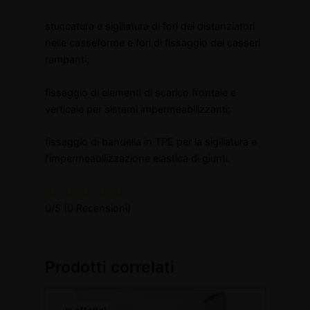
stuccatura e sigillatura di fori dei distanziatori
nelle casseforme e fori di fissaggio dei casseri
rampanti;
fissaggio di elementi di scarico frontale e
verticale per sistemi impermeabilizzanti;
fissaggio di bandella in TPE per la sigillatura e
l’impermeabilizzazione elastica di giunti.
0/5
(0 Recensioni)
Prodotti correlati
Il
Il
prezzo
prezzo