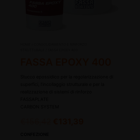
FASSA
HOME
/
CONSOLIDAMENTO E RINFORZO
Il
Il
EPOXY
STRUTTURALE
/ FASSA EPOXY 400
400
FASSA EPOXY 400
prezzo
prezzo
quantità
disattiva
originale
attuale
Stucco epossidico per la regolarizzazione di
disattiva
superfici, l’incollaggio strutturale e per la
era:
è:
realizzazione di sistemi di rinforzo
€156,42.
€131,39.
FASSAPLATE
CARBON SYSTEM
€
156,42
€
131,39
CONFEZIONE