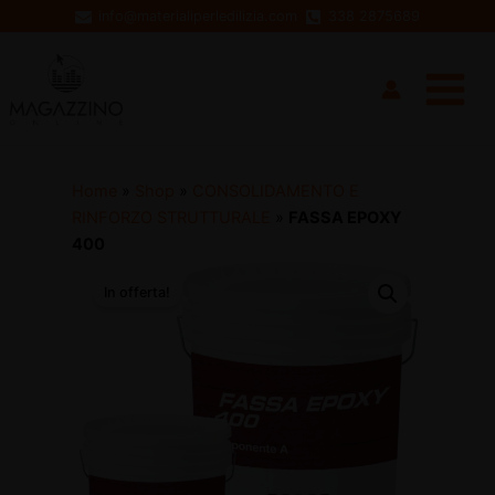
Vai
info@materialiperledilizia.com
338 2875689
al
Main
contenuto
Menu
Home
»
Shop
»
CONSOLIDAMENTO E
RINFORZO STRUTTURALE
»
FASSA EPOXY
400
In offerta!
disattiva
disattiva