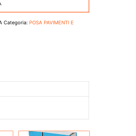
.
A
Categoria:
POSA PAVIMENTI E
Il
Il
Questo