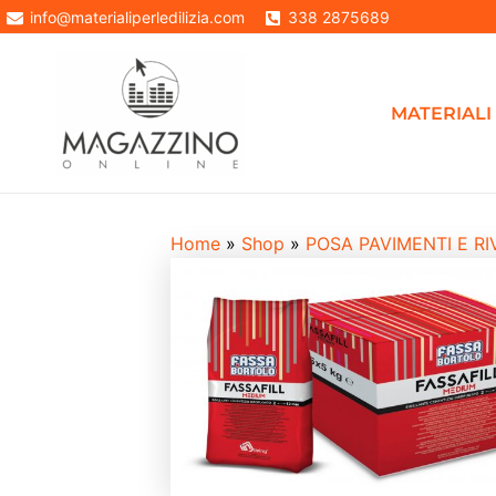
Vai
info@materialiperledilizia.com
338 2875689
In offerta!
al
contenuto
MATERIALI 
Home
»
Shop
»
POSA PAVIMENTI E RI