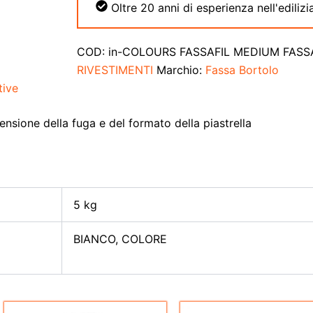
Oltre 20 anni di esperienza nell'edilizia
COD:
in-COLOURS FASSAFIL MEDIUM FASS
RIVESTIMENTI
Marchio:
Fassa Bortolo
tive
nsione della fuga e del formato della piastrella
5 kg
BIANCO, COLORE
Il
Il
Questo
Questo