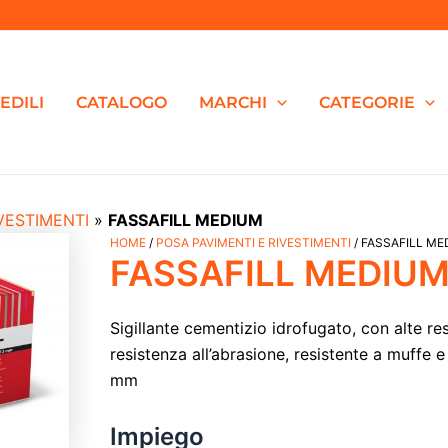
EDILI
CATALOGO
MARCHI
CATEGORIE
VESTIMENTI
»
FASSAFILL MEDIUM
FASSAFILL
HOME
/
POSA PAVIMENTI E RIVESTIMENTI
/ FASSAFILL M
Il
Il
FASSAFILL MEDIU
MEDIUM
quantità
prezzo
prezzo
Sigillante cementizio idrofugato, con alte r
originale
attuale
resistenza all’abrasione, resistente a muffe 
mm
era:
è:
Impiego
€51,00.
€42,84.