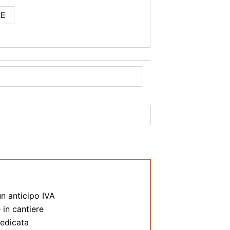
RE
:
n anticipo IVA
 in cantiere
dedicata