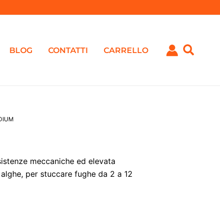
BLOG
CONTATTI
CARRELLO
EDIUM
M
esistenze meccaniche ed elevata
e alghe, per stuccare fughe da 2 a 12