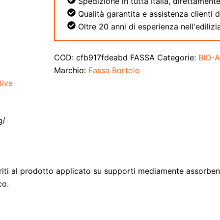
Spedizione in tutta Italia, direttamente
Qualità garantita e assistenza clienti 
Oltre 20 anni di esperienza nell'edilizia
COD:
cfb917fdeabd FASSA
Categorie:
BIO-
Marchio:
Fassa Bortolo
tive
g/
feriti al prodotto applicato su supporti mediamente assorbe
co.