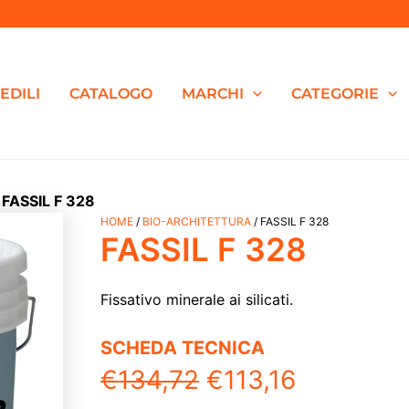
EDILI
CATALOGO
MARCHI
CATEGORIE
»
FASSIL F 328
FASSIL
HOME
/
BIO-ARCHITETTURA
/ FASSIL F 328
Il
Il
FASSIL F 328
F
328
prezzo
prezzo
quantità
Fissativo minerale ai silicati.
originale
attuale
SCHEDA TECNICA
era:
è:
€
134,72
€
113,16
€134,72.
€113,16.