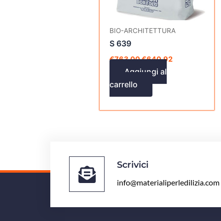
BIO-ARCHITETTURA
S 639
€
763,00
€
640,92
Aggiungi al
carrello
Scrivici
info@materialiperledilizia.com