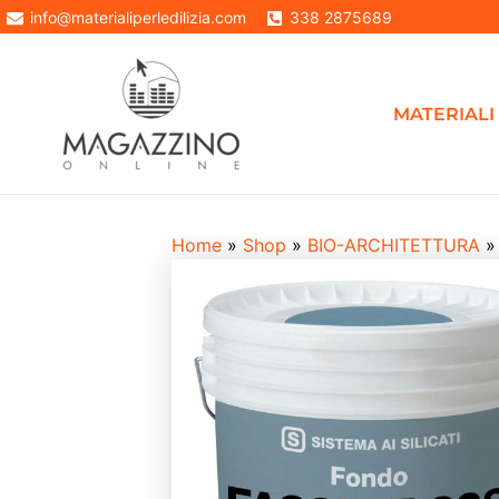
Vai
info@materialiperledilizia.com
338 2875689
In offerta!
al
contenuto
MATERIALI 
Home
»
Shop
»
BIO-ARCHITETTURA