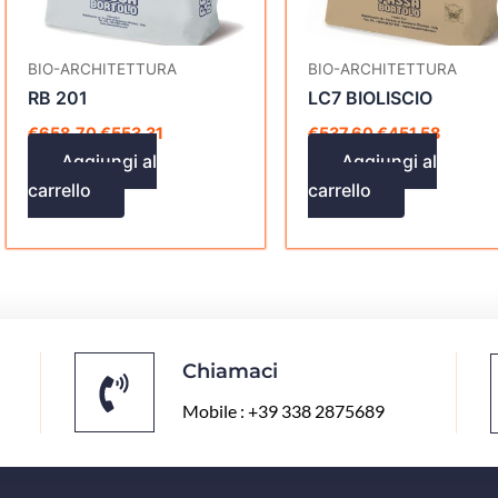
BIO-ARCHITETTURA
BIO-ARCHITETTURA
RB 201
LC7 BIOLISCIO
€
658,70
€
553,31
€
537,60
€
451,58
Aggiungi al
Aggiungi al
carrello
carrello
Chiamaci
Mobile : +39 338 2875689