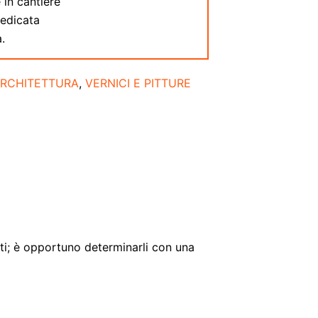
 in cantiere
dedicata
.
ARCHITETTURA
,
VERNICI E PITTURE
nti; è opportuno determinarli con una