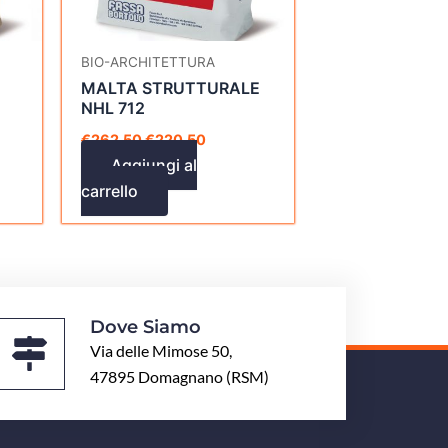
BIO-ARCHITETTURA
MALTA STRUTTURALE
NHL 712
€
262,50
€
220,50
Aggiungi al
carrello
Dove Siamo
Via delle Mimose 50,
47895 Domagnano (RSM)