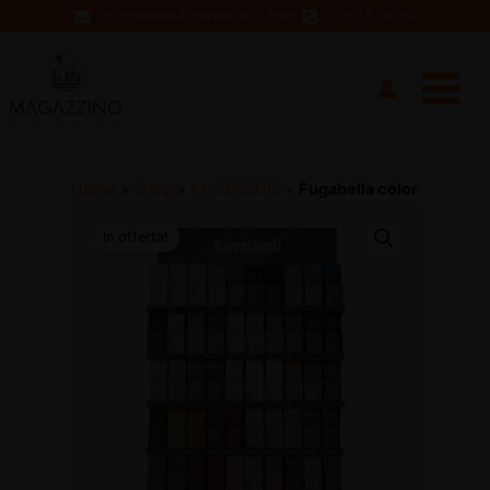
Vai
info@materialiperledilizia.com
338 2875689
al
Main
contenuto
Menu
Home
»
Shop
»
ACCESSORI
»
Fugabella color
In offerta!
disattiva
disattiva