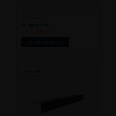
ACCESSORI
Aquastop Fabric
€
467,40
€
303,81
Aggiungi al carrello
Il
Il
Questo
prezzo
prezzo
In offerta!
In offerta!
prodotto
originale
attuale
era:
è:
ha
€41,50.
€31,13.
più
varianti.
Le
opzioni
possono
essere