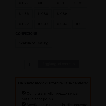
KK 79
KK 8
KK 81
KK 83
KK 86
KK 88
KK 89
KK 92
KK 93
KK 94
KK1
CONFEZIONE
Scatola pz. 4x3kg
Aggiungi al carrello
Un nuovo modo di rifornire il tuo cantiere:
Compra al miglior prezzo senza
nessun anticipo IVA
Spedizione in tutta Italia, direttamente