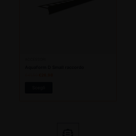
opzioni
possono
essere
scelte
nella
pagina
del
prodotto
ACCESSORI
Aquaform D Small raccordo
€
41,50
€
26,98
Scegli