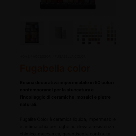
Fugabella
HOME
/
ACCESSORI
/ FUGABELLA COLOR
color
disattiva
Fugabella color
quantità
disattiva
Resina decorativa impermeabile in 50 colori
contemporanei per la stuccatura e
l’incollaggio di ceramiche, mosaici e pietre
naturali
.
Fugalite Color è ceramica liquida, impermeabile
e antimacchia per fughe ad elevata resistenza
chimico-meccanica, garantisce la continuità