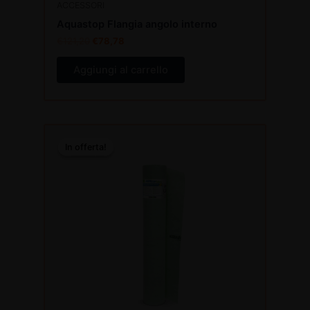
ACCESSORI
Aquastop Flangia angolo interno
€
121,20
€
78,78
Aggiungi al carrello
Il
Il
prezzo
prezzo
In offerta!
In offerta!
originale
attuale
era:
è:
€467,40.
€303,81.