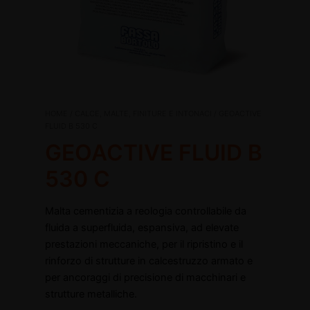
GEOACTIVE
HOME
/
CALCE, MALTE, FINITURE E INTONACI
/ GEOACTIVE
Il
Il
FLUID
FLUID B 530 C
B
GEOACTIVE FLUID B
prezzo
prezzo
disattiva
530
C
530 C
originale
attuale
disattiva
quantità
era:
è:
Malta cementizia a reologia controllabile da
fluida a superfluida, espansiva, ad elevate
€458,64.
€385,26.
prestazioni meccaniche, per il ripristino e il
rinforzo di strutture in calcestruzzo armato e
per ancoraggi di precisione di macchinari e
strutture metalliche.