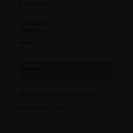
nell'edilizia.
COD:
489 FASSA
Categoria:
CALCE, MALTE, FINITURE E
INTONACI
Marchio:
Fassa Bortolo
Descrizione
Informazioni aggiuntive
Resa ca. 18 kg/m² con spessore 10 mm
Granulometria < 3 mm
0/5
(0 Recensioni)