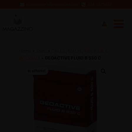
Vai
info@materialiperledilizia.com
338 2875689
al
Main
contenuto
Menu
Home
»
Shop
»
CALCE, MALTE, FINITURE E
INTONACI
»
GEOACTIVE FLUID B 530 C
In offerta!
disattiva
disattiva