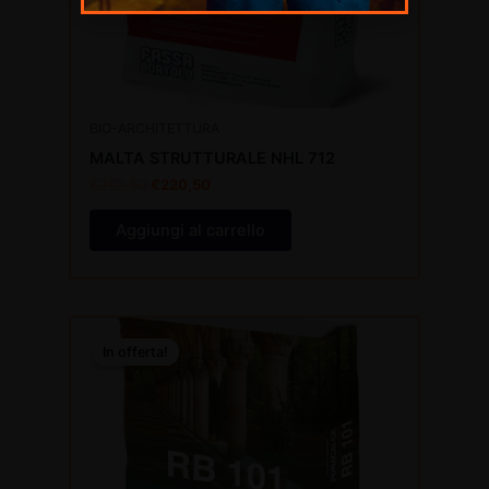
BIO-ARCHITETTURA
MALTA STRUTTURALE NHL 712
€
262,50
€
220,50
Aggiungi al carrello
Il
Il
prezzo
prezzo
In offerta!
In offerta!
originale
attuale
era:
è:
€658,70.
€553,31.