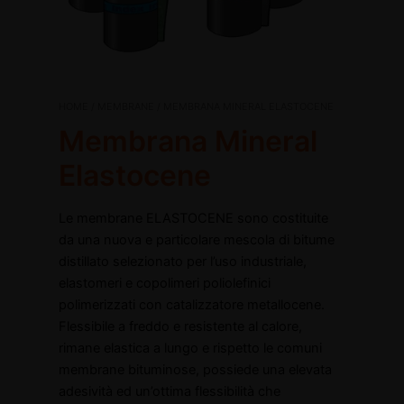
Membrana
HOME
/
MEMBRANE
/ MEMBRANA MINERAL ELASTOCENE
Mineral
Membrana Mineral
Elastocene
quantità
Elastocene
disattiva
Le membrane ELASTOCENE sono costituite
disattiva
da una nuova e particolare mescola di bitume
distillato selezionato per l’uso industriale,
elastomeri e copolimeri poliolefinici
polimerizzati con catalizzatore metallocene.
Flessibile a freddo e resistente al calore,
rimane elastica a lungo e rispetto le comuni
membrane bituminose, possiede una elevata
adesività ed un’ottima flessibilità che