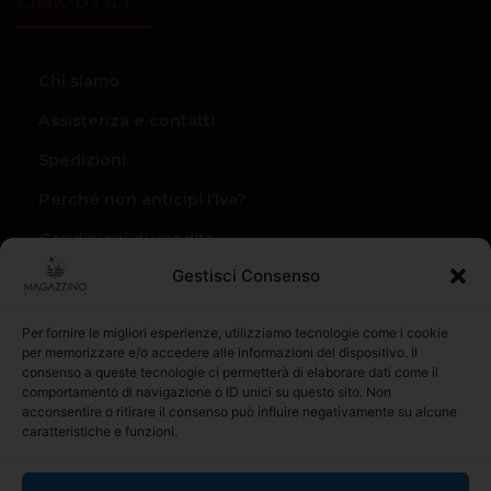
LINK UTILI
Chi siamo
Assistenza e contatti
Spedizioni
Perché non anticipi l’Iva?
Condizioni di vendita
Gestisci Consenso
Privacy Policy
Il mio account
Per fornire le migliori esperienze, utilizziamo tecnologie come i cookie
per memorizzare e/o accedere alle informazioni del dispositivo. Il
I miei Ordini
consenso a queste tecnologie ci permetterà di elaborare dati come il
comportamento di navigazione o ID unici su questo sito. Non
acconsentire o ritirare il consenso può influire negativamente su alcune
caratteristiche e funzioni.