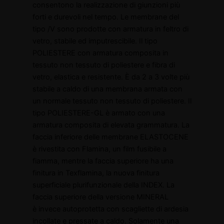
consentono la realizzazione di giunzioni più
forti e durevoli nel tempo. Le membrane del
tipo /V sono prodotte con armatura in feltro di
vetro, stabile ed imputrescibile. Il tipo
POLIESTERE con armatura composita in
tessuto non tessuto di poliestere e fibra di
vetro, elastica e resistente. È da 2 a 3 volte più
stabile a caldo di una membrana armata con
un normale tessuto non tessuto di poliestere. Il
tipo POLIESTERE-GL è armato con una
armatura composita di elevata grammatura. La
faccia inferiore delle membrane ELASTOCENE
è rivestita con Flamina, un film fusibile a
fiamma, mentre la faccia superiore ha una
finitura in Texflamina, la nuova finitura
superficiale plurifunzionale della INDEX. La
faccia superiore della versione MINERAL
è invece autoprotetta con scagliette di ardesia
incollate e pressate a caldo. Solamente una