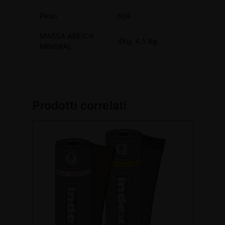
Peso
N/A
MASSA AREICA
4Kg, 4,5 Kg
MINERAL
Prodotti correlati
Questo
prodotto
ha
più
varianti.
Le
opzioni
possono
essere