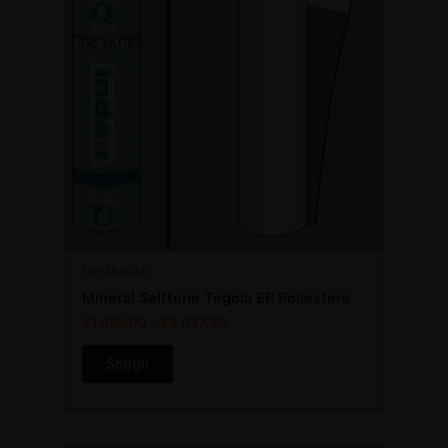
più
varianti.
Le
opzioni
possono
essere
scelte
nella
pagina
del
prodotto
MEMBRANE
Mineral Selftene Tegola EP Poliestere
€
1.455,00
–
€
2.047,50
Scegli