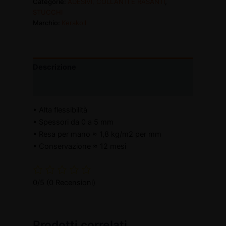
Categorie:
ADESIVI, COLLANTI E RASANTI
,
STUCCHI
Marchio:
Kerakoll
Descrizione
Informazioni aggiuntive
• Alta flessibilità
• Spessori da 0 a 5 mm
• Resa per mano ≈ 1,8 kg/m2 per mm
• Conservazione ≈ 12 mesi
0/5
(0 Recensioni)
Prodotti correlati