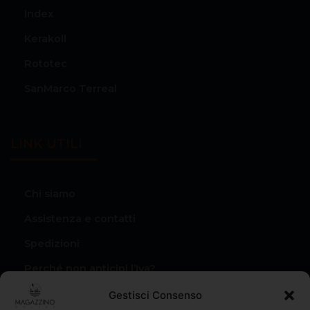
Index
Kerakoll
Rototec
SanMarco Terreal
LINK UTILI
Chi siamo
Assistenza e contatti
Spedizioni
Perché non anticipi l’Iva?
Condizioni di vendita
Gestisci Consenso