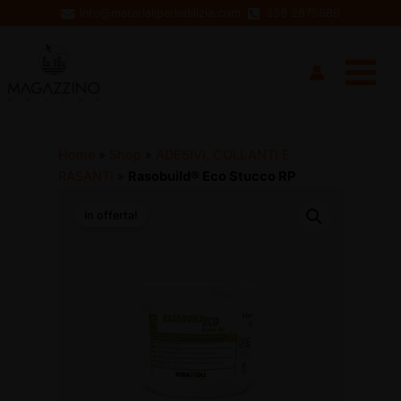
Vai
info@materialiperledilizia.com
338 2875689
al
Main
contenuto
Menu
Home
»
Shop
»
ADESIVI, COLLANTI E
RASANTI
»
Rasobuild® Eco Stucco RP
In offerta!
disattiva
disattiva