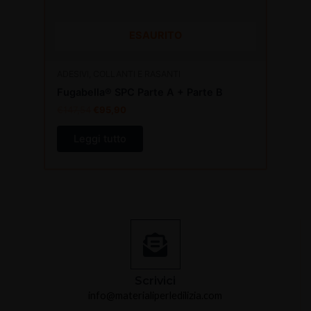
ESAURITO
ADESIVI, COLLANTI E RASANTI
Fugabella® SPC Parte A + Parte B
€
147,54
€
95,90
Leggi tutto
Scrivici
info@materialiperledilizia.com