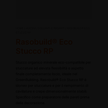
Rasobuild®
HOME
/
ADESIVI, COLLANTI E RASANTI
/ RASOBUILD® ECO
Il
Il
Eco
STUCCO RP
Stucco
Rasobuild® Eco
prezzo
prezzo
RP
quantità
Stucco RP
originale
attuale
disattiva
era:
è:
disattiva
Stucco organico minerale eco-compatibile per
stuccature ad elevata flessibilità e aspetto
€24,40.
€15,86.
finale completamente liscio, ideale nel
GreenBuilding. Rasobuild® Eco Stucco RP è
idoneo per stuccature e per il riempimento di
cavillature e crepe dimensionalmente stabili.
Specifico come preparatore delle pareti prima
della decorazione.