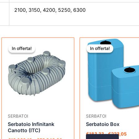
2100, 3150, 4200, 5250, 6300
Questo
Questo
In offerta!
In offerta!
In offerta!
In offerta!
prodotto
prodott
ha
ha
più
più
varianti.
varianti.
Le
Le
opzioni
opzioni
possono
possono
essere
essere
scelte
scelte
SERBATOI
SERBATOI
nella
nella
Serbatoio Infinitank
Serbatoio Box
pagina
pagina
Canotto (ITC)
€
183,33
–
€
223,05
del
del