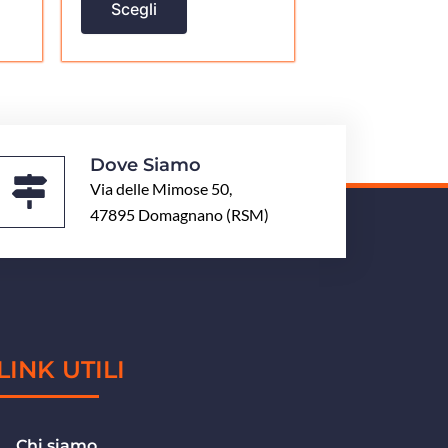
Scegli
o
prodotto
Dove Siamo
Via delle Mimose 50,
47895 Domagnano (RSM)
LINK UTILI
Chi siamo