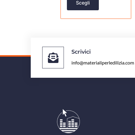
Scegli
prodotto
Scrivici
info@materialiperledilizia.com