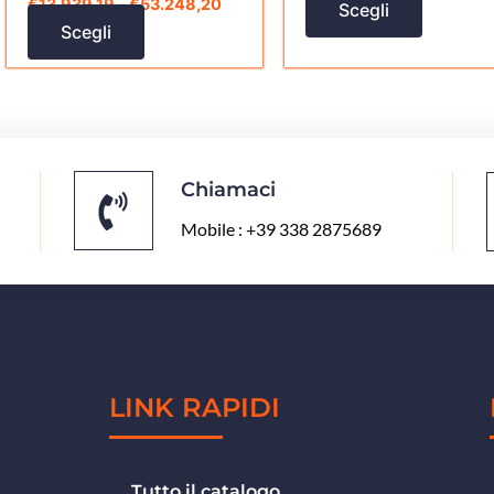
€
13.939,19
–
€
53.248,20
Scegli
prodotto
prodott
Scegli
Chiamaci
Mobile : +39 338 2875689
LINK RAPIDI
Tutto il catalogo