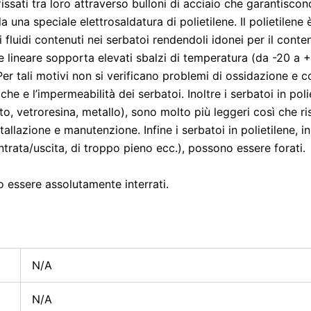
issati tra loro attraverso bulloni di acciaio che garantiscon
a una speciale elettrosaldatura di polietilene. Il polietilen
i fluidi contenuti nei serbatoi rendendoli idonei per il cont
ene lineare sopporta elevati sbalzi di temperatura (da -20 a 
Per tali motivi non si verificano problemi di ossidazione e 
he e l’impermeabilità dei serbatoi. Inoltre i serbatoi in pol
ento, vetroresina, metallo), sono molto più leggeri così che
tallazione e manutenzione. Infine i serbatoi in polietilene, 
ntrata/uscita, di troppo pieno ecc.), possono essere forati.
 essere assolutamente interrati.
N/A
N/A