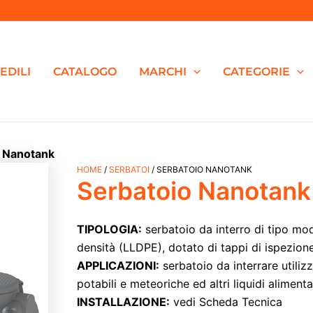
EDILI
CATALOGO
MARCHI
CATEGORIE
o Nanotank
Serbatoio
HOME
/
SERBATOI
/ SERBATOIO NANOTANK
Serbatoio Nanotank
Nanotank
quantità
TIPOLOGIA:
serbatoio da interro di tipo modu
densità (LLDPE), dotato di tappi di ispezione
APPLICAZIONI:
serbatoio da interrare utiliz
potabili e meteoriche ed altri liquidi alimenta
INSTALLAZIONE:
vedi Scheda Tecnica