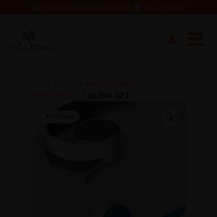
Vai
info@materialiperledilizia.com
338 2875689
al
Main
contenuto
Menu
Home
»
Shop
»
POSA PAVIMENTI E
RIVESTIMENTI
»
SILENS GP 1
In offerta!
disattiva
disattiva