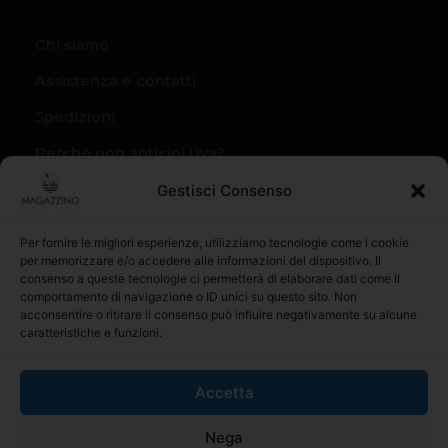
Chi siamo
Assistenza e contatti
Spedizioni
Perché non anticipi l’Iva?
Condizioni di vendita
Gestisci Consenso
Privacy Policy
Per fornire le migliori esperienze, utilizziamo tecnologie come i cookie
Il mio account
per memorizzare e/o accedere alle informazioni del dispositivo. Il
consenso a queste tecnologie ci permetterà di elaborare dati come il
I miei Ordini
comportamento di navigazione o ID unici su questo sito. Non
acconsentire o ritirare il consenso può influire negativamente su alcune
caratteristiche e funzioni.
Accetta
materialiperledilizia.com é il riferimento online per l’acquisto
Nega
di prodotti edili e materiale da costruzione, con una vasta