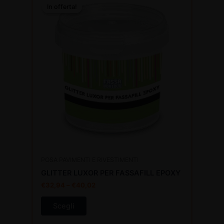
In offerta!
In offerta!
prodotto
ha
più
varianti.
Le
opzioni
possono
essere
scelte
nella
pagina
del
prodotto
POSA PAVIMENTI E RIVESTIMENTI
GLITTER LUXOR PER FASSAFILL EPOXY
€
32,94
–
€
40,02
Scegli