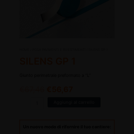
SILENS
HOME
/
POSA PAVIMENTI E RIVESTIMENTI
/ SILENS GP 1
Il
Il
GP
SILENS GP 1
1
prezzo
prezzo
disattiva
quantità
Giunto perimetrale preformato a “L”
originale
attuale
disattiva
€
67,46
€
56,67
era:
è:
€67,46.
€56,67.
Aggiungi al carrello
Un nuovo modo di rifornire il tuo cantiere: