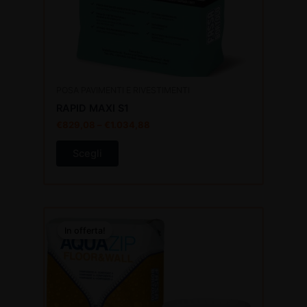
scelte
nella
pagina
del
prodotto
POSA PAVIMENTI E RIVESTIMENTI
RAPID MAXI S1
€
829,08
–
€
1.034,88
Scegli
Il
Il
prezzo
prezzo
In offerta!
In offerta!
originale
attuale
era:
è:
€119,70.
€100,55.