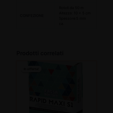
Rotoli da 50 m
Altezza: 10 + 5 cm
CONFEZIONE
Spessore:5 mm
ca.
Prodotti correlati
Questo
In offerta!
In offerta!
prodotto
ha
più
varianti.
Le
opzioni
possono
essere