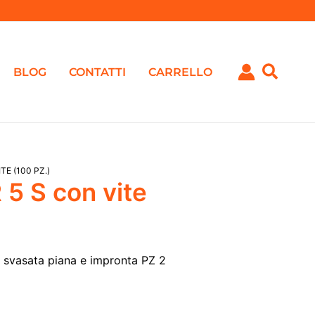
BLOG
CONTATTI
CARRELLO
E (100 PZ.)
5 S con vite
a svasata piana e impronta PZ 2