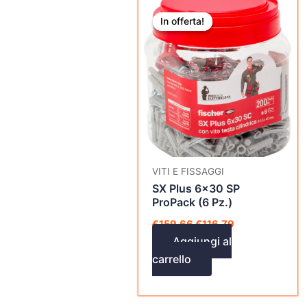
Il
Il
prezzo
prezzo
In offerta!
In offerta!
originale
attuale
era:
è:
€159,66.
€116,79.
VITI E FISSAGGI
SX Plus 6×30 SP
ProPack (6 Pz.)
€
159,66
€
116,79
Aggiungi al
carrello