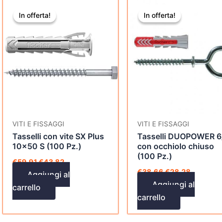
Il
Il
Il
Il
prezzo
prezzo
prezzo
prezzo
In offerta!
In offerta!
In offerta!
In offerta!
originale
attuale
originale
attuale
era:
è:
era:
è:
€59,91.
€43,82.
€38,66.
€28,28.
VITI E FISSAGGI
VITI E FISSAGGI
Tasselli con vite SX Plus
Tasselli DUOPOWER 6
10×50 S (100 Pz.)
con occhiolo chiuso
(100 Pz.)
€
59,91
€
43,82
€
38,66
€
28,28
Aggiungi al
Aggiungi al
carrello
carrello