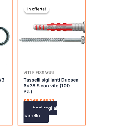
Il
Il
prezzo
prezzo
In offerta!
In offerta!
originale
attuale
era:
è:
€62,65.
€45,83.
VITI E FISSAGGI
/3
Tasselli sigillanti Duoseal
6×38 S con vite (100
Pz.)
€
62,65
€
45,83
Aggiungi al
carrello