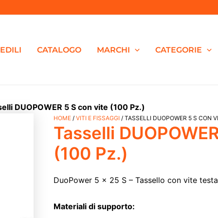
EDILI
CATALOGO
MARCHI
CATEGORIE
selli DUOPOWER 5 S con vite (100 Pz.)
Tasselli
HOME
/
VITI E FISSAGGI
/ TASSELLI DUOPOWER 5 S CON VIT
Il
Il
Tasselli DUOPOWER 
DUOPOWER
5
prezzo
prezzo
S
(100 Pz.)
con
originale
attuale
vite
(100
DuoPower 5 x 25 S – Tassello con vite test
Pz.)
era:
è:
quantità
Materiali di supporto:
€17,50.
€12,80.