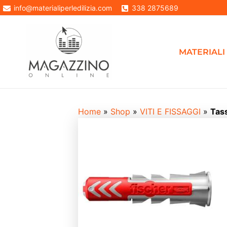
Vai
info@materialiperledilizia.com
338 2875689
In offerta!
al
contenuto
MATERIALI 
Home
»
Shop
»
VITI E FISSAGGI
»
Tas