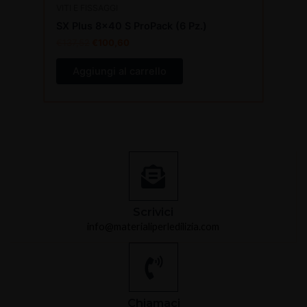
VITI E FISSAGGI
SX Plus 8×40 S ProPack (6 Pz.)
€
137,52
€
100,60
Aggiungi al carrello
Scrivici
info@materialiperledilizia.com
Chiamaci