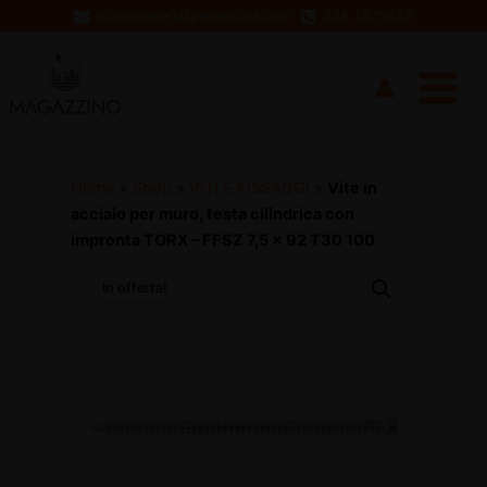
Vai
info@materialiperledilizia.com
338 2875689
al
Main
contenuto
Menu
Home
»
Shop
»
VITI E FISSAGGI
»
Vite in
acciaio per muro, testa cilindrica con
impronta TORX – FFSZ 7,5 x 92 T30 100
In offerta!
disattiva
disattiva