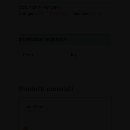
COD:
532910 FISCHER
Categoria:
VITI E FISSAGGI
Marchio:
Fischer
Informazioni aggiuntive
Peso
1 kg
Prodotti correlati
Il
Il
prezzo
prezzo
In offerta!
In offerta!
originale
attuale
era:
è:
€25,75.
€18,84.