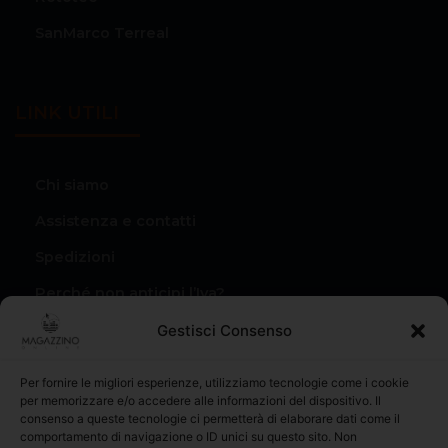
SanMarco Terreal
LINK UTILI
Chi siamo
Assistenza e contatti
Spedizioni
Perché non anticipi l’Iva?
Condizioni di vendita
Gestisci Consenso
Privacy Policy
Per fornire le migliori esperienze, utilizziamo tecnologie come i cookie
Il mio account
per memorizzare e/o accedere alle informazioni del dispositivo. Il
consenso a queste tecnologie ci permetterà di elaborare dati come il
I miei Ordini
comportamento di navigazione o ID unici su questo sito. Non