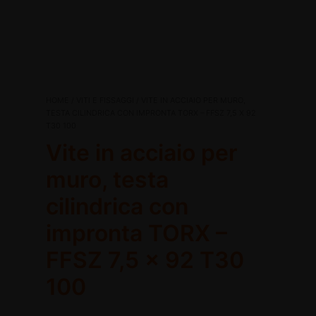
Vite
HOME
/
VITI E FISSAGGI
/ VITE IN ACCIAIO PER MURO,
Il
Il
in
TESTA CILINDRICA CON IMPRONTA TORX – FFSZ 7,5 X 92
T30 100
acciaio
prezzo
prezzo
per
Vite in acciaio per
disattiva
muro,
originale
attuale
testa
muro, testa
disattiva
cilindrica
era:
è:
cilindrica con
con
impronta
€32,14.
€23,51.
impronta TORX –
TORX
-
FFSZ 7,5 x 92 T30
FFSZ
7,5
100
x
92
T30