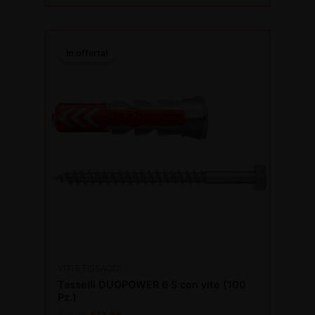
Il
Il
prezzo
prezzo
In offerta!
In offerta!
originale
attuale
era:
è:
€18,68.
€13,66.
VITI E FISSAGGI
Tasselli DUOPOWER 6 S con vite (100
Pz.)
€
18,68
€
13,66