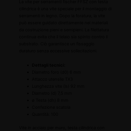
La vite per serramenti fischer FFSZ con testa
100
cilindrica è una vite speciale per il montaggio di
quantità
serramenti in legno. Dopo la foratura, la vite
può essere guidato direttamente nei materiali
da costruzione pieni e semipieni. La filettatura
continua evita che il telaio sia spinto contro il
substrato. Ciò garantisce un fissaggio
duraturo senza eccessive sollecitazioni.
Dettagli tecnici:
Diametro foro (d0) 6 mm
Attacco utensile TX3
Lunghezza vite (ls) 92 mm
Diametro (d) 7,5 mm
ø Testa (dh) 8 mm
Confezione scatola
Quantità: 100
Vite in acciaio per muro, testa cilindrica con