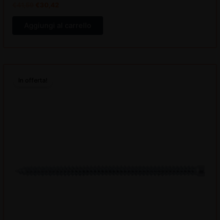
€
41,59
€
30,42
Aggiungi al carrello
Il
Il
prezzo
prezzo
In offerta!
originale
attuale
era:
è:
€49,37.
€36,11.