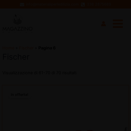
Vai
info@materialiperledilizia.com
338 2875689
al
Main
contenuto
Menu
Home
»
Fischer
»
Pagina 6
Fischer
Visualizzazione di 61-70 di 70 risultati
disattiva
Il
Il
prezzo
prezzo
In offerta!
disattiva
originale
attuale
era:
è:
€62,65.
€45,83.