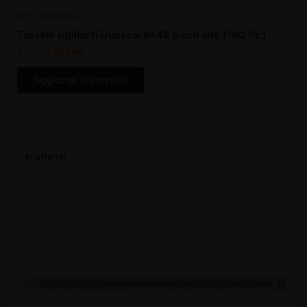
VITI E FISSAGGI
Tasselli sigillanti Duoseal 8×48 S con vite (100 Pz.)
€
84,30
€
61,66
Aggiungi al carrello
Il
Il
prezzo
prezzo
In offerta!
originale
attuale
era:
è:
€38,66.
€28,28.