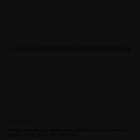
€41,59.
€30,42.
VITI E FISSAGGI
Vite in acciaio per muro, testa cilindrica con impronta
TORX – FFSZ 7,5 x 112 T30 100