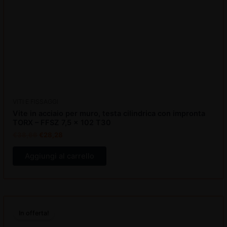
VITI E FISSAGGI
Vite in acciaio per muro, testa cilindrica con impronta
TORX – FFSZ 7,5 x 102 T30
€
38,66
€
28,28
Aggiungi al carrello
Il
Il
prezzo
prezzo
In offerta!
originale
attuale
era:
è: