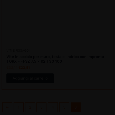
VITI E FISSAGGI
Vite in acciaio per muro, testa cilindrica con impronta
TORX – FFSZ 7,5 x 92 T30 100
€
32,14
€
23,51
Aggiungi al carrello
←
1
2
3
4
5
6