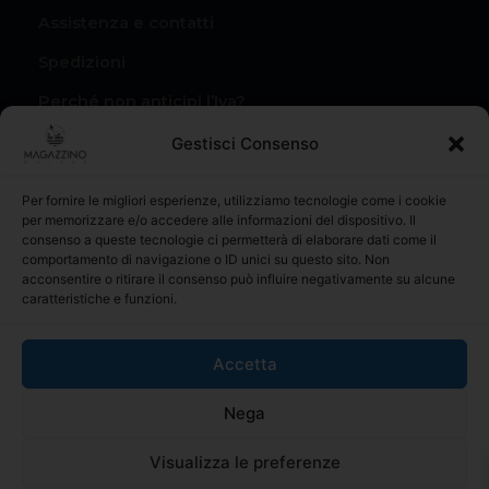
Assistenza e contatti
Spedizioni
Perché non anticipi l’Iva?
Condizioni di vendita
Gestisci Consenso
Privacy Policy
Per fornire le migliori esperienze, utilizziamo tecnologie come i cookie
Il mio account
per memorizzare e/o accedere alle informazioni del dispositivo. Il
consenso a queste tecnologie ci permetterà di elaborare dati come il
I miei Ordini
comportamento di navigazione o ID unici su questo sito. Non
acconsentire o ritirare il consenso può influire negativamente su alcune
caratteristiche e funzioni.
Accetta
materialiperledilizia.com é il riferimento online per l’acquisto
Nega
di prodotti edili e materiale da costruzione, con una vasta
gamma di prodotti al miglior prezzo sul mercato
Visualizza le preferenze
© 2025 MAGAZZINO ONLINE | Codice operatore SM26046.