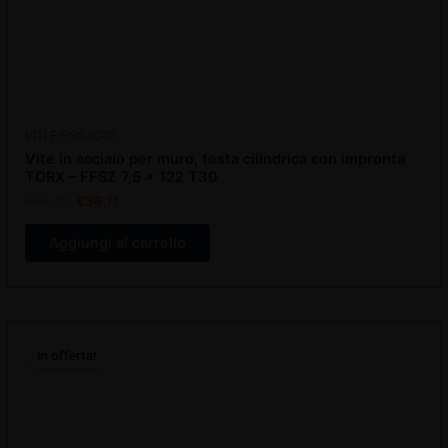
VITI E FISSAGGI
Vite in acciaio per muro, testa cilindrica con impronta
TORX – FFSZ 7,5 x 122 T30
€
49,37
€
36,11
Aggiungi al carrello
Il
Il
prezzo
prezzo
In offerta!
originale
attuale
era:
è:
€66,52.
€48,66.