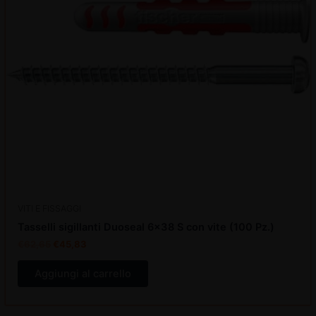
disattiva
disattiva
VITI E FISSAGGI
Tasselli sigillanti Duoseal 6×38 S con vite (100 Pz.)
€
62,65
€
45,83
Aggiungi al carrello