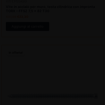
VITI E FISSAGGI
Vite in acciaio per muro, testa cilindrica con impronta
TORX – FFSZ 7,5 x 82 T30
€
31,86
€
23,30
Aggiungi al carrello
Il
Il
prezzo
prezzo
In offerta!
originale
attuale
era:
è:
€32,14.
€23,51.