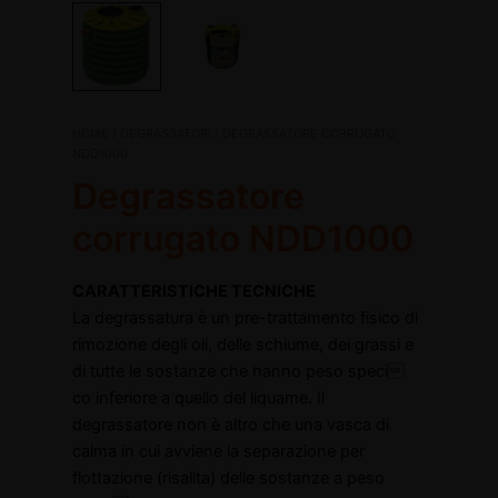
Degrassatore
HOME
/
DEGRASSATORI
/ DEGRASSATORE CORRUGATO
Il
Il
corrugato
NDD1000
NDD1000
Degrassatore
prezzo
prezzo
quantità
corrugato NDD1000
originale
attuale
disattiva
era:
è:
disattiva
CARATTERISTICHE TECNICHE
La degrassatura è un pre-trattamento fisico di
€805,00.
€491,94.
rimozione degli oli, delle schiume, dei grassi e
di tutte le sostanze che hanno peso speci
co inferiore a quello del liquame. Il
degrassatore non è altro che una vasca di
calma in cui avviene la separazione per
flottazione (risalita) delle sostanze a peso