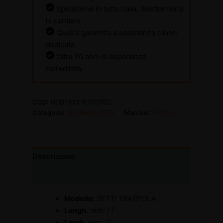
Spedizione in tutta Italia, direttamente
in cantiere
Qualità garantita e assistenza clienti
dedicata
Oltre 20 anni di esperienza
nell'edilizia.
COD:
NDD1000 ROTOTEC
Categoria:
DEGRASSATORI
Marchio:
Rototec
Descrizione
Informazioni aggiuntive
Modello:
SETTI TRAPPOLA
Lungh.
mm: / /
Largh.
mm: 7/