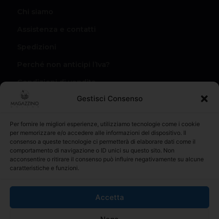
Chi siamo
Assistenza e contatti
Spedizioni
Perché non anticipi l’Iva?
Condizioni di vendita
Gestisci Consenso
Privacy Policy
Il mio account
Per fornire le migliori esperienze, utilizziamo tecnologie come i cookie
per memorizzare e/o accedere alle informazioni del dispositivo. Il
I miei Ordini
consenso a queste tecnologie ci permetterà di elaborare dati come il
comportamento di navigazione o ID unici su questo sito. Non
acconsentire o ritirare il consenso può influire negativamente su alcune
caratteristiche e funzioni.
Accetta
materialiperledilizia.com é il riferimento online per l’acquisto
di prodotti edili e materiale da costruzione, con una vasta
gamma di prodotti al miglior prezzo sul mercato