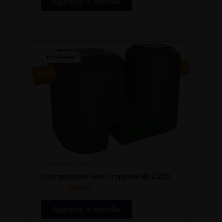
Aggiungi al carrello
Il
Il
prezzo
prezzo
In offerta!
In offerta!
originale
attuale
era:
è:
€460,00.
€281,11.
DEGRASSATORI
Degrassatore setti trappola NDD250
€
460,00
€
281,11
Aggiungi al carrello