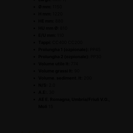
Ø mm:
1150
H mm:
1220
HE mm:
880
HU mm Ø:
810
E/U mm:
110
Tappi:
CC400 CC200
Prolungha 1 (ozpionale):
PP45
Prolungha 2 (ozpionale):
PP30
Volume utile lt:
774
Volume grassi lt:
90
Volume. sediment. lt:
200
N/S:
2.0
A.E:.
30
AE E. Romagna, Umbria/Friuli V.G.,
Moli
15