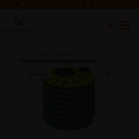
Vai
info@materialiperledilizia.com
338 2875689
al
Main
contenuto
Menu
Home
»
Shop
»
DEGRASSATORI
»
Degrassatore corrugato NDD1000
In offerta!
disattiva
disattiva