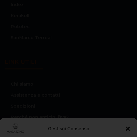
Index
Kerakoll
Rototec
SanMarco Terreal
LINK UTILI
Chi siamo
Assistenza e contatti
Spedizioni
Perché non anticipi l’Iva?
Condizioni di vendita
Gestisci Consenso