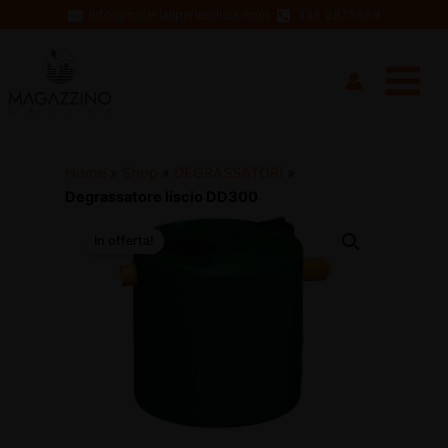
Vai
info@materialiperledilizia.com
338 2875689
al
Main
contenuto
Menu
Home
»
Shop
»
DEGRASSATORI
»
Degrassatore liscio DD300
In offerta!
disattiva
disattiva