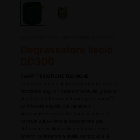
Degrassatore
HOME
/
DEGRASSATORI
/ DEGRASSATORE LISCIO DD300
Il
Il
liscio
Degrassatore liscio
DD300
prezzo
prezzo
quantità
DD300
originale
attuale
disattiva
CARATTERISTICHE TECNICHE
era:
è:
disattiva
La degrassatura è un pre-trattamento fisico di
rimozione degli oli, delle schiume, dei grassi e
€365,00.
€223,05.
di tutte le sostanze che hanno peso speci
co inferiore a quello del liquame. Il
degrassatore non è altro che una vasca di
calma in cui avviene la separazione per
flottazione (risalita) delle sostanze a peso
speci co inferiore a quello dell’acqua e la