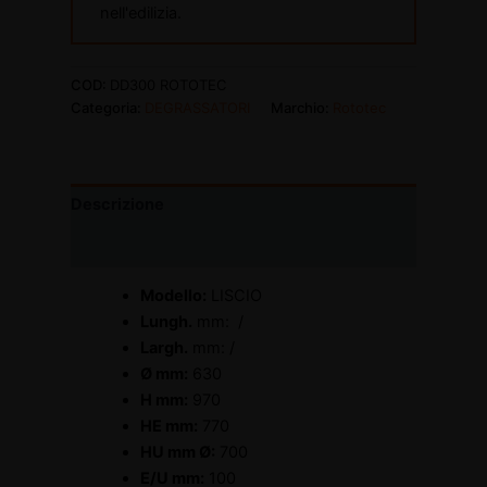
nell'edilizia.
COD:
DD300 ROTOTEC
Categoria:
DEGRASSATORI
Marchio:
Rototec
Descrizione
Informazioni aggiuntive
Modello:
LISCIO
Lungh.
mm: /
Largh.
mm: /
Ø mm:
630
H mm:
970
HE mm:
770
HU mm Ø:
700
E/U mm:
100