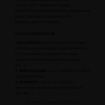
UNI EN 1825-1 Separatori di grassi.
Parte 1: Principi di progettazione, prestazione e
prove, marcatura e controllo qualità.
Esclusa la gamma modulare.
UTILIZZO E SPECIFICHE
1. OLI E GRASSI:
area di ingresso in cui viene
smorzata la turbolenza del ﬂusso entrante e in
cui si accumulano le sostanze con peso
speciﬁco minore dell’acqua (oli, schiume,
ecc…).
2. AREA DI CALMA:
zona di deflusso del refluo
separato e trattato
3. SEDIMENTI:
area in cui si realizza il
temporaneo accumulo dei solidi (residui di
cibo, ecc…)
SCARICA LA SCHEDA TECNICA