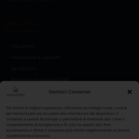
LINK UTILI
Chi siamo
Assistenza e contatti
Spedizioni
Perché non anticipi l’Iva?
Condizioni di vendita
Gestisci Consenso
Privacy Policy
Per fornire le migliori esperienze, utilizziamo tecnologie come i cookie
Il mio account
per memorizzare e/o accedere alle informazioni del dispositivo. Il
consenso a queste tecnologie ci permetterà di elaborare dati come il
I miei Ordini
comportamento di navigazione o ID unici su questo sito. Non
acconsentire o ritirare il consenso può influire negativamente su alcune
caratteristiche e funzioni.