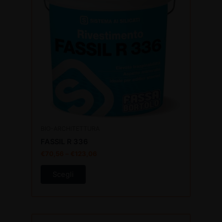
più
varianti.
Le
opzioni
possono
essere
scelte
nella
pagina
del
prodotto
BIO-ARCHITETTURA
FASSIL R 336
€
70,56
–
€
123,06
Scegli
Questo