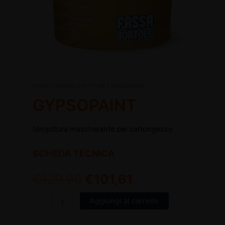
GYPSOPAINT
HOME
/
VERNICI E PITTURE
/ GYPSOPAINT
Il
Il
quantità
GYPSOPAINT
disattiva
prezzo
prezzo
disattiva
Idropittura mascherante per cartongesso
originale
attuale
era:
è:
SCHEDA TECNICA
€120,96.
€101,61.
€
120,96
€
101,61
Aggiungi al carrello