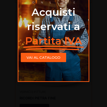
Acquisti
riservati a
Partita IVA
VAI AL CATALOGO
VERNICI E PITTURE
RICORDI PIETRA FINE