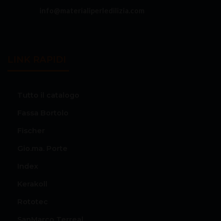
info@materialiperledilizia.com
LINK RAPIDI
Tutto il catalogo
Fassa Bortolo
Fischer
Gio.ma. Porte
Index
Kerakoll
Rototec
SanMarco Terreal