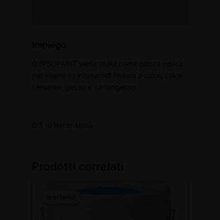
Informazioni aggiuntive
Impiego
GYPSOPAINT viene usata come pittura opaca
per interni su intonaci di finitura a calce, calce-
cemento, gesso e cartongesso.
0/5
(0 Recensioni)
Prodotti correlati
Questo
In offerta!
In offerta!
prodotto
ha