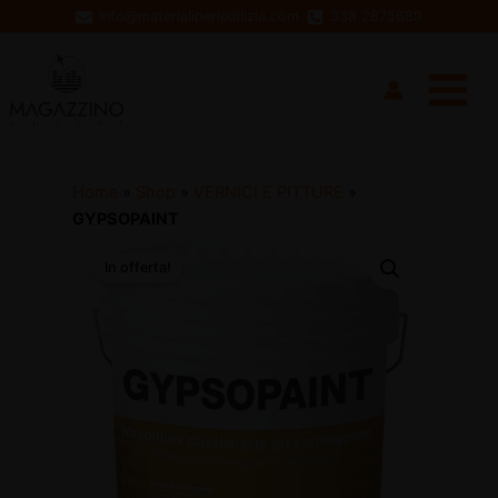
Vai
info@materialiperledilizia.com
338 2875689
al
Main
contenuto
Menu
Home
»
Shop
»
VERNICI E PITTURE
»
GYPSOPAINT
In offerta!
disattiva
disattiva