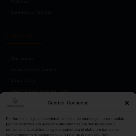
Rototec
SanMarco Terreal
LINK UTILI
Chi siamo
Assistenza e contatti
Spedizioni
Perché non anticipi l’Iva?
Condizioni di vendita
Gestisci Consenso
Privacy Policy
Per fornire le migliori esperienze, utilizziamo tecnologie come i cookie
Il mio account
per memorizzare e/o accedere alle informazioni del dispositivo. Il
consenso a queste tecnologie ci permetterà di elaborare dati come il
I miei Ordini
comportamento di navigazione o ID unici su questo sito. Non