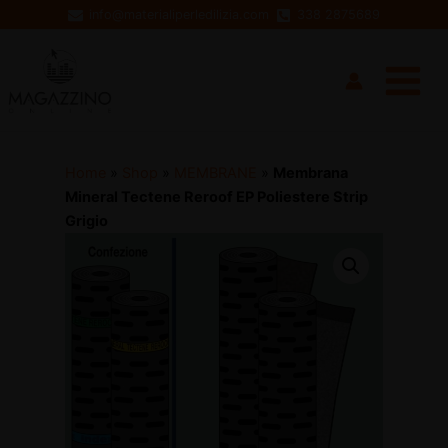
Vai
info@materialiperledilizia.com
338 2875689
al
Main
contenuto
Menu
Home
»
Shop
»
MEMBRANE
»
Membrana
Mineral Tectene Reroof EP Poliestere Strip
Grigio
disattiva
disattiva