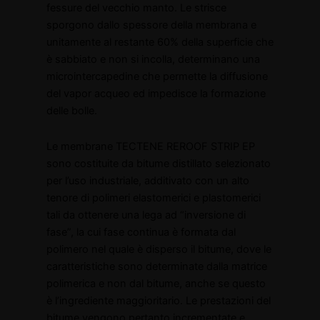
fessure del vecchio manto. Le strisce
sporgono dallo spessore della membrana e
unitamente al restante 60% della superficie che
è sabbiato e non si incolla, determinano una
microintercapedine che permette la diffusione
del vapor acqueo ed impedisce la formazione
delle bolle.
Le membrane TECTENE REROOF STRIP EP
sono costituite da bitume distillato selezionato
per l’uso industriale, additivato con un alto
tenore di polimeri elastomerici e plastomerici
tali da ottenere una lega ad “inversione di
fase”, la cui fase continua è formata dal
polimero nel quale è disperso il bitume, dove le
caratteristiche sono determinate dalla matrice
polimerica e non dal bitume, anche se questo
è l’ingrediente maggioritario. Le prestazioni del
bitume vengono pertanto incrementate e