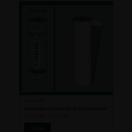
Questo
prodotto
ha
più
varianti.
Le
opzioni
possono
essere
scelte
nella
pagina
del
prodotto
MEMBRANE
Membrana Selftene EP Base Poliestere
€
2.196,00
–
€
2.268,00
Scegli