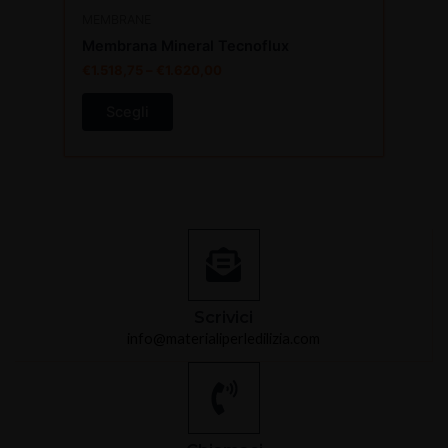
prodotto
MEMBRANE
Membrana Mineral Tecnoflux
€
1.518,75
–
€
1.620,00
Scegli
Scrivici
info@materialiperledilizia.com