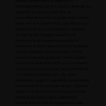
calore e determinano un’adesione in
semindipendenza tenace, sicura e durevole. La
superficie di contatto è del 40% ca.,
notevolmente superiore a quella degli schermi
forati, che non supera il 20%, garantendo una
resistenza al vento notevolmente superiore,
dovuta, sia alla maggiore superficie di
adesione sia alla superiore adesività. La
resistenza al vento delle strisce termoadesive
è stata collaudata conforme il test TR 005
previsto nelle linee guida per i sistemi fissati
meccanicamente ETAG 006 su di un isolante
in poliuretano espanso, con facce rivestite da
una membrana armata con velo vetro,
chiodato al supporto, superando la resistenza
massima di 10 kPa prevista dal test. Il legame
elastico e la distanza fra le strisce consente
inoltre la ripartizione delle sollecitazioni
meccaniche ed evita la propagazione delle