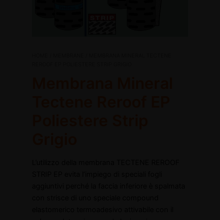
Membrana
HOME
/
MEMBRANE
/ MEMBRANA MINERAL TECTENE
Mineral
REROOF EP POLIESTERE STRIP GRIGIO
Tectene
Membrana Mineral
Reroof
EP
Tectene Reroof EP
disattiva
Poliestere
Strip
Poliestere Strip
Grigio
disattiva
Grigio
quantità
L’utilizzo della membrana TECTENE REROOF
STRIP EP evita l’impiego di speciali fogli
aggiuntivi perché la faccia inferiore è spalmata
con strisce di uno speciale compound
elastomerico termoadesivo attivabile con il