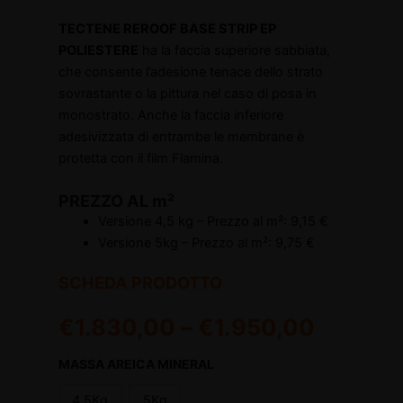
TECTENE REROOF BASE STRIP EP
POLIESTERE
ha la faccia superiore sabbiata,
che consente l’adesione tenace dello strato
sovrastante o la pittura nel caso di posa in
monostrato. Anche la faccia inferiore
adesivizzata di entrambe le membrane è
protetta con il film Flamina.
PREZZO AL m²
Versione 4,5 kg – Prezzo al m²: 9,15 €
Versione 5kg – Prezzo al m²: 9,75 €
SCHEDA PRODOTTO
€
1.830,00
–
€
1.950,00
MASSA AREICA MINERAL
4,5Kg
5Kg