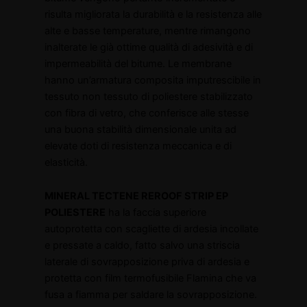
risulta migliorata la durabilità e la resistenza alle
alte e basse temperature, mentre rimangono
inalterate le già ottime qualità di adesività e di
impermeabilità del bitume. Le membrane
hanno un’armatura composita imputrescibile in
tessuto non tessuto di poliestere stabilizzato
con fibra di vetro, che conferisce alle stesse
una buona stabilità dimensionale unita ad
elevate doti di resistenza meccanica e di
elasticità.
MINERAL TECTENE REROOF STRIP EP
POLIESTERE
ha la faccia superiore
autoprotetta con scagliette di ardesia incollate
e pressate a caldo, fatto salvo una striscia
laterale di sovrapposizione priva di ardesia e
protetta con film termofusibile Flamina che va
fusa a fiamma per saldare la sovrapposizione.