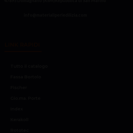
47895 Domagnano (RSM)
Repubblica di San Marino
info@materialiperledilizia.com
LINK RAPIDI
Tutto il catalogo
Fassa Bortolo
Fischer
Gio.ma. Porte
Index
Kerakoll
Rototec