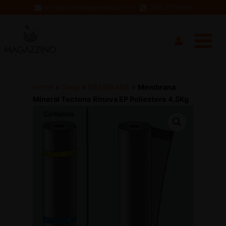
Vai
info@materialiperledilizia.com
338 2875689
al
Main
contenuto
Menu
Home
»
Shop
»
MEMBRANE
»
Membrana
Mineral Tectene Rinova EP Poliestere 4,5Kg
disattiva
disattiva