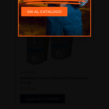
VAI AL CATALOGO
MEMBRANE
Membrana Mineral Monoflux Poliestere
4,5 Kg
€
1.377,00
Aggiungi al carrello