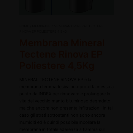
Membrana
HOME
/
MEMBRANE
/ MEMBRANA MINERAL TECTENE
Mineral
RINOVA EP POLIESTERE 4,5KG
Tectene
Membrana Mineral
Rinova
EP
Tectene Rinova EP
Poliestere
4,5Kg
Poliestere 4,5Kg
disattiva
quantità
disattiva
MINERAL TECTENE RINOVA EP è la
membrana termoadesiva autoprotetta messa a
punto da INDEX per rinnovare e prolungare la
vita del vecchio manto bituminoso degradato
ma che ancora non presenta infiltrazioni. In tal
caso gli strati sottostanti non sono ancora
inumiditi ed è quindi possibile incollare la
membrana in totale aderenza a fiamma sul