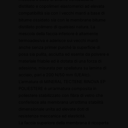
distillato e copolimeri elastomerici ad elevata
compatibilità sia con i vecchi manti a base di
bitume ossidato sia con le membrane bitume
distillato polimero di qualsiasi natura. La
mescola della faccia inferiore è altamente
termoadesiva e aderisce sui vecchi manti
anche senza primer purché la superficie di
posa sia pulita, asciutta ed esente da polvere e
materiale friabile ed è dotata di una forza di
adesione, misurata per spellatura su lamina di
acciaio, pari a 200 N/50 mm (UEAtc).
L’armatura di MINERAL TECTENE RINOVA EP
POLIESTERE è un’armatura composita in
poliestere stabilizzato con fibra di vetro che
conferisce alla membrana un’ottima stabilità
dimensionale unita ad elevate doti di
resistenza meccanica ed elasticità.
La faccia superiore della membrana è ricoperta