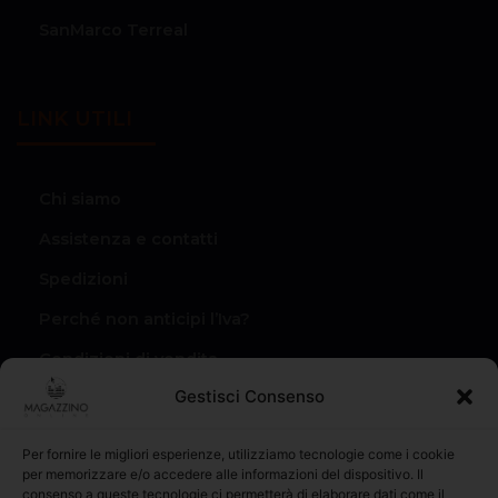
SanMarco Terreal
LINK UTILI
Chi siamo
Assistenza e contatti
Spedizioni
Perché non anticipi l’Iva?
Condizioni di vendita
Gestisci Consenso
Privacy Policy
Il mio account
Per fornire le migliori esperienze, utilizziamo tecnologie come i cookie
per memorizzare e/o accedere alle informazioni del dispositivo. Il
I miei Ordini
consenso a queste tecnologie ci permetterà di elaborare dati come il