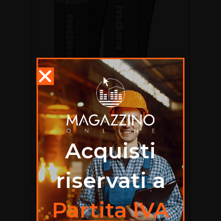
MEMBRANE
Membrana Monoflux Poliestere 4mm
€
1.218,75
Acquisti
Aggiungi al carrello
riservati a
Partita IVA