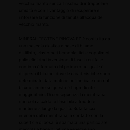
vecchio manto senza il rischio di intrappolare
umidità e con il vantaggio di recuperare e
rinforzare la funzione di tenuta all’acqua del
vecchio manto.
MINERAL TECTENE RINOVA EP è costituita da
una mescola elastica a base di bitume
distillato, elastomeri termoplastici e copolimeri
poliolefinici ad inversione di fase la cui fase
continua è formata dal polimero nel quale è
disperso il bitume, dove le caratteristiche sono
determinate dalla matrice polimerica e non dal
bitume anche se questo è l’ingrediente
maggioritario. Di conseguenza la membrana
non cola a caldo, è flessibile a freddo e
mantiene a lungo la qualità. Sulla faccia
inferiore della membrana, a contatto con la
superficie di posa, è spalmata una particolare
mescola a base di bitume venezuelano