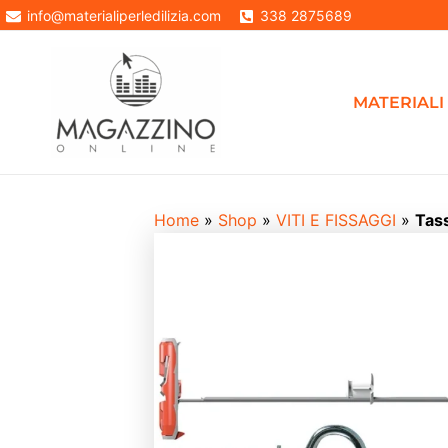
Vai
info@materialiperledilizia.com
338 2875689
In offerta!
al
contenuto
MATERIALI 
Home
»
Shop
»
VITI E FISSAGGI
»
Tass