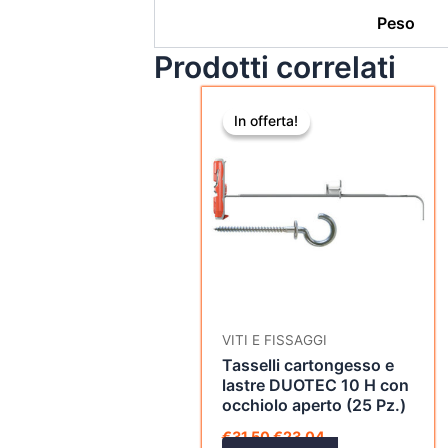
Peso
Prodotti correlati
Il
Il
prezzo
prezzo
In offerta!
In offerta!
originale
attuale
era:
è:
€31,50.
€23,04.
VITI E FISSAGGI
Tasselli cartongesso e
lastre DUOTEC 10 H con
occhiolo aperto (25 Pz.)
€
31,50
€
23,04