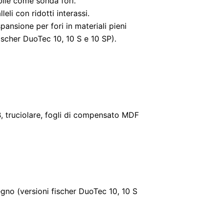
abile come sonda fori.
leli con ridotti interassi.
ansione per fori in materiali pieni
ischer DuoTec 10, 10 S e 10 SP).
B, truciolare, fogli di compensato MDF
egno (versioni fischer DuoTec 10, 10 S