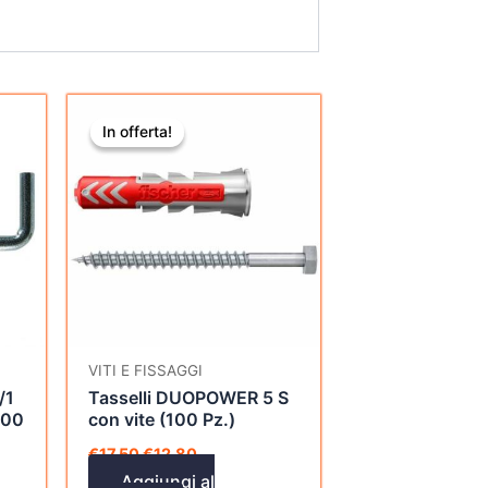
Il
Il
prezzo
prezzo
In offerta!
In offerta!
originale
attuale
era:
è:
€17,50.
€12,80.
VITI E FISSAGGI
/1
Tasselli DUOPOWER 5 S
100
con vite (100 Pz.)
€
17,50
€
12,80
Aggiungi al