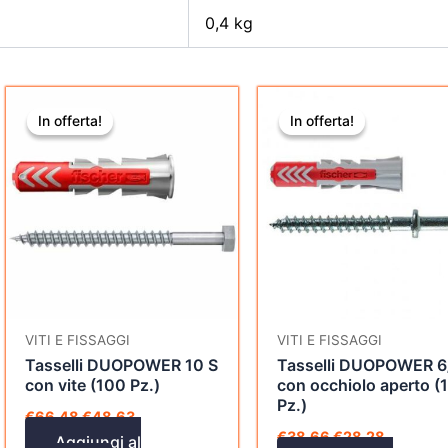
0,4 kg
Il
Il
Il
Il
prezzo
prezzo
prezzo
prezzo
In offerta!
In offerta!
In offerta!
In offerta!
originale
attuale
originale
attuale
era:
è:
era:
è:
€66,48.
€48,63.
€38,66.
€28,28.
VITI E FISSAGGI
VITI E FISSAGGI
Tasselli DUOPOWER 10 S
Tasselli DUOPOWER 6
con vite (100 Pz.)
con occhiolo aperto (
Pz.)
€
66,48
€
48,63
€
38,66
€
28,28
Aggiungi al