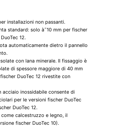
er installazioni non passanti.
unta standard: solo à˜10 mm per fischer
 DuoTec 12.
uota automaticamente dietro il pannello
nto.
isolate con lana minerale. Il fissaggio è
solate di spessore maggiore di 40 mm
fischer DuoTec 12 rivestite con
in acciaio inossidabile consente di
uciolari per le versioni fischer DuoTec
ischer DuoTec 12.
, come calcestruzzo e legno, il
rsione fischer DuoTec 10).