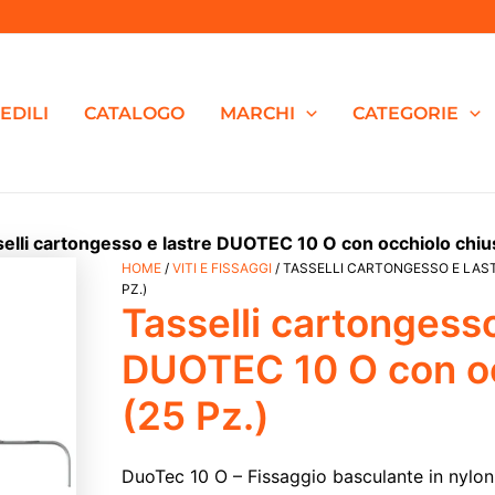
EDILI
CATALOGO
MARCHI
CATEGORIE
elli cartongesso e lastre DUOTEC 10 O con occhiolo chiu
Tasselli
HOME
/
VITI E FISSAGGI
/ TASSELLI CARTONGESSO E LAS
Il
Il
cartongesso
PZ.)
Tasselli cartongesso
e
prezzo
prezzo
lastre
DUOTEC
DUOTEC 10 O con oc
originale
attuale
10
O
(25 Pz.)
con
era:
è:
occhiolo
chiuso
DuoTec 10 O – Fissaggio basculante in nylon
€32,25.
€23,59.
(25