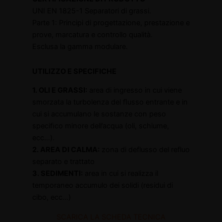
UNI EN 1825-1 Separatori di grassi.
Parte 1: Principi di progettazione, prestazione e
prove, marcatura e controllo qualità.
Esclusa la gamma modulare.
UTILIZZO E SPECIFICHE
1. OLI E GRASSI:
area di ingresso in cui viene
smorzata la turbolenza del ﬂusso entrante e in
cui si accumulano le sostanze con peso
speciﬁco minore dell’acqua (oli, schiume,
ecc…).
2. AREA DI CALMA:
zona di deflusso del refluo
separato e trattato
3. SEDIMENTI:
area in cui si realizza il
temporaneo accumulo dei solidi (residui di
cibo, ecc…)
SCARICA LA SCHEDA TECNICA