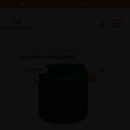
Vai
info@materialiperledilizia.com
338 2875689
al
Main
contenuto
Menu
Home
»
Shop
»
DEGRASSATORI
»
Degrassatore liscio DD500
In offerta!
disattiva
disattiva