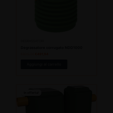
DEGRASSATORI
Degrassatore corrugato NDD1000
€
805,00
€
491,94
Aggiungi al carrello
Il
Il
prezzo
prezzo
In offerta!
In offerta!
originale
attuale
era:
è:
€375,00.
€229,16.