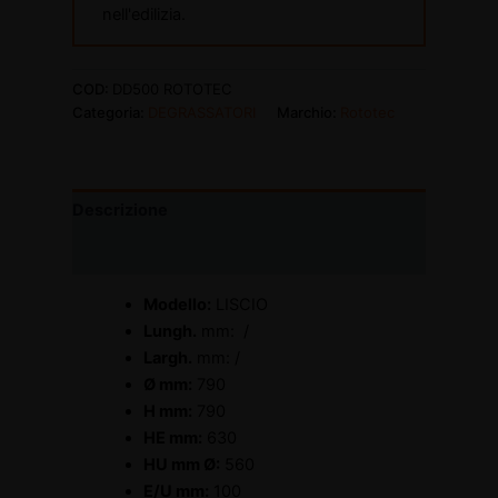
nell'edilizia.
COD:
DD500 ROTOTEC
Categoria:
DEGRASSATORI
Marchio:
Rototec
Descrizione
Informazioni aggiuntive
Modello:
LISCIO
Lungh.
mm: /
Largh.
mm: /
Ø mm:
790
H mm:
790
HE mm:
630
HU mm Ø:
560
E/U mm:
100