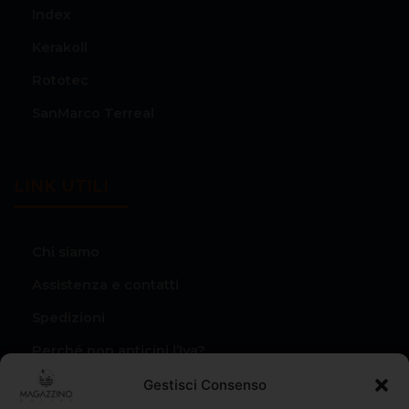
Index
Kerakoll
Rototec
SanMarco Terreal
LINK UTILI
Chi siamo
Assistenza e contatti
Spedizioni
Perché non anticipi l’Iva?
Condizioni di vendita
Gestisci Consenso