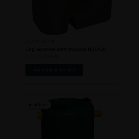
DEGRASSATORI
Degrassatore setti trappola NDD150
€
375,00
€
229,16
Aggiungi al carrello
Il
Il
prezzo
prezzo
In offerta!
In offerta!
originale
attuale
era:
è:
€265,00.
€161,94.