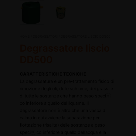
Degrassatore
HOME
/
DEGRASSATORI
/ DEGRASSATORE LISCIO DD500
Il
Il
liscio
Degrassatore liscio
DD500
prezzo
prezzo
quantità
DD500
originale
attuale
disattiva
CARATTERISTICHE TECNICHE
era:
è:
disattiva
La degrassatura è un pre-trattamento fisico di
rimozione degli oli, delle schiume, dei grassi e
€485,00.
€296,38.
di tutte le sostanze che hanno peso speci
co inferiore a quello del liquame. Il
degrassatore non è altro che una vasca di
calma in cui avviene la separazione per
flottazione (risalita) delle sostanze a peso
speci co inferiore a quello dell’acqua e la